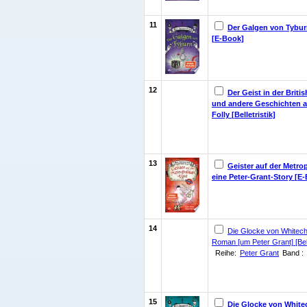
11
Der Galgen von Tybu
[E-Book]
12
Der Geist in der Britis
und andere Geschichten 
Folly [Belletristik]
13
Geister auf der Metrop
eine Peter-Grant-Story [E
14
Die Glocke von Whitecha
Roman [um Peter Grant] [Belle
Reihe:
Peter Grant
Band :
15
Die Glocke von White