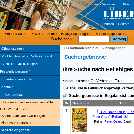
Interne Verwaltung
Hilfe
Englisch
Deutsch
Einfache Suche
Erweiterte Suche
Häufige Suchbegriffe
Sucheinträge löschen
Suche nach
Sie befinden sich hier
:
Suchergebnisse
Öffnungszeiten
Suchergebnisse
Pücklerbibliothek im Schloss Branitz
BENUTZERKONTO (incl.
Ihre Suche nach
Beliebig
Fristverlängerungen)
Erwerbungsvorschlag
Sortierpräferenz
Kontakt
Die Titel, die in Fettdruck angezeigt werde
E-Mail-Service
Suchergebnisse in Regalansicht an
Brandenburger Lesesommer - FÜR
Nr.
Thumbnail
Titel
CLUBMITGLIEDER !
1
¬Der¬ böse Ort [4.] R
Suche nach Neuerwerbungen
Peter Grant] [Belletristik]
Reihe:
Peter Grant
Band :
Neuerwerbungsliste
Weitere Angebote