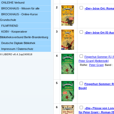
ONLEIHE Verbund
2
¬Der¬ böse Ort: Roma
BROCKHAUS - Wissen für alle
BROCKHAUS - Online-Kurse
Grundschule
FILMFRIEND
3
KOBV - Kooperativer
¬Der¬ böse Ort [E-Au
Bibliotheksverbund Berlin-Brandenburg
Deutsche Digitale Bibliothek
Impressum / Datenschutz
© LIBERO v6.4.1sp240618
4
Fingerhut-Sommer [5.]
Peter Grant] [Belletristik]
Reihe:
Peter Grant
Band :
5
Fingerhut-Sommer: R
Book]
6
¬Die¬ Flüsse von Lond
für Peter Grant ; Roman [Be