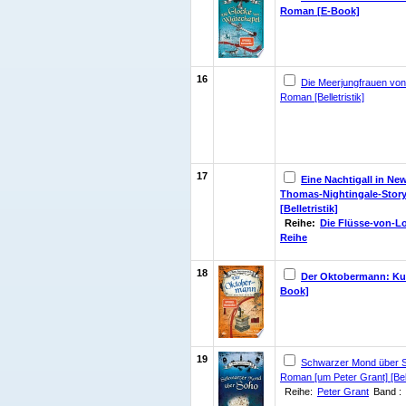
Roman [E-Book]
16
Die Meerjungfrauen von
Roman [Belletristik]
17
Eine Nachtigall in New
Thomas-Nightingale-Stor
[Belletristik]
Reihe:
Die Flüsse-von-L
Reihe
18
Der Oktobermann: Ku
Book]
19
Schwarzer Mond über S
Roman [um Peter Grant] [Belle
Reihe:
Peter Grant
Band :