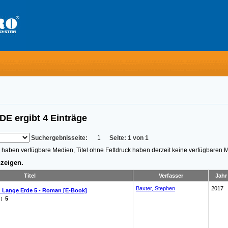
RDE
ergibt
4
Einträge
Suchergebnisseite:
1
Seite: 1 von 1
n, haben verfügbare Medien, Titel ohne Fettdruck haben derzeit keine verfügbaren 
zeigen.
Titel
Verfasser
Jahr
Baxter, Stephen
2017
 Lange Erde 5 - Roman [E-Book]
:
5