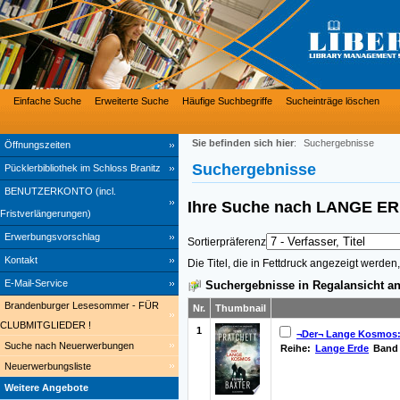
Einfache Suche
Erweiterte Suche
Häufige Suchbegriffe
Sucheinträge löschen
Sie befinden sich hier
:
Suchergebnisse
Öffnungszeiten
Suchergebnisse
Pücklerbibliothek im Schloss Branitz
BENUTZERKONTO (incl.
Ihre Suche nach
LANGE E
Fristverlängerungen)
Erwerbungsvorschlag
Sortierpräferenz
Kontakt
Die Titel, die in Fettdruck angezeigt werde
E-Mail-Service
Suchergebnisse in Regalansicht an
Brandenburger Lesesommer - FÜR
Nr.
Thumbnail
CLUBMITGLIEDER !
1
¬Der¬ Lange Kosmos:
Suche nach Neuerwerbungen
Reihe:
Lange Erde
Band 
Neuerwerbungsliste
Weitere Angebote