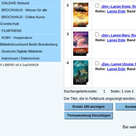
ONLEIHE Verbund
2
¬Der¬ Lange Krieg: 
BROCKHAUS - Wissen für alle
Reihe:
Lange Erde
Band 
BROCKHAUS - Online-Kurse
Grundschule
FILMFRIEND
3
¬Der¬ Lange Mars: R
KOBV - Kooperativer
Reihe:
Lange Erde
Band 
Bibliotheksverbund Berlin-Brandenburg
Deutsche Digitale Bibliothek
Impressum / Datenschutz
4
¬Das¬ Lange Utopia:
© LIBERO v6.4.1sp240618
Reihe:
Lange Erde
Band 
Suchergebnisseite:
1
Seite: 1 von 1
Die Titel, die in Fettdruck angezeigt werde
Bei wei