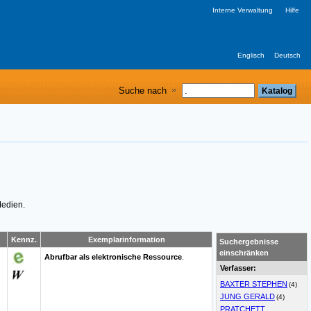
Interne Verwaltung
Hilfe
Englisch
Deutsch
Suche nach
Medien.
Kennz.
Exemplarinformation
Suchergebnisse
einschränken
Abrufbar als elektronische Ressource
.
Verfasser:
BAXTER STEPHEN
(4)
JUNG GERALD
(4)
PRATCHETT