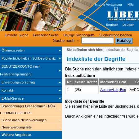
Interne Verwaltung
Hilfe
Englisch
Deutsch
Einfache Suche
Erweiterte Suche
Häufige Suchbegriffe
Sucheinträge löschen
Suche nach
Sie befinden sich hier
:
Indexliste der Begriffe
Öffnungszeiten
Indexliste der Begriffe
Pücklerbibliothek im Schloss Branitz
BENUTZERKONTO (incl.
Die Suche nach den ähnlichsten Indexei
Fristverlängerungen)
Index aufblättern
Nr.
exakte Treffer
Indexiertes Feld
So
Erwerbungsvorschlag
1
(28)
Aaronovitch, Ben
AARO
Kontakt
E-Mail-Service
Indexliste der Begriffe
Brandenburger Lesesommer - FÜR
Sie sehen hier eine Liste der Suchindizes,
CLUBMITGLIEDER !
Durch Anklicken eines Indexbegriffes wird 
Suche nach Neuerwerbungen
Neuerwerbungsliste
Weitere Angebote