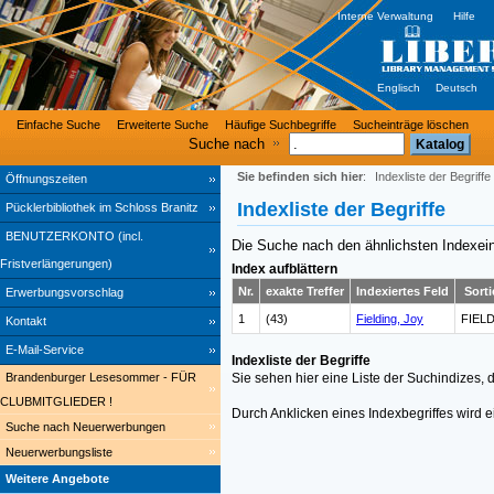
Interne Verwaltung
Hilfe
Englisch
Deutsch
Einfache Suche
Erweiterte Suche
Häufige Suchbegriffe
Sucheinträge löschen
Suche nach
Sie befinden sich hier
:
Indexliste der Begriffe
Öffnungszeiten
Indexliste der Begriffe
Pücklerbibliothek im Schloss Branitz
BENUTZERKONTO (incl.
Die Suche nach den ähnlichsten Indexei
Fristverlängerungen)
Index aufblättern
Nr.
exakte Treffer
Indexiertes Feld
Sorti
Erwerbungsvorschlag
1
(43)
Fielding, Joy
FIEL
Kontakt
E-Mail-Service
Indexliste der Begriffe
Brandenburger Lesesommer - FÜR
Sie sehen hier eine Liste der Suchindizes,
CLUBMITGLIEDER !
Durch Anklicken eines Indexbegriffes wird 
Suche nach Neuerwerbungen
Neuerwerbungsliste
Weitere Angebote