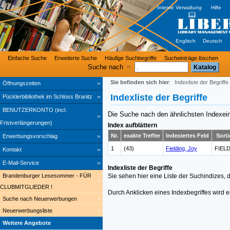
Interne Verwaltung
Hilfe
Englisch
Deutsch
Einfache Suche
Erweiterte Suche
Häufige Suchbegriffe
Sucheinträge löschen
Suche nach
Sie befinden sich hier
:
Indexliste der Begriffe
Öffnungszeiten
Indexliste der Begriffe
Pücklerbibliothek im Schloss Branitz
BENUTZERKONTO (incl.
Die Suche nach den ähnlichsten Indexei
Fristverlängerungen)
Index aufblättern
Nr.
exakte Treffer
Indexiertes Feld
Sorti
Erwerbungsvorschlag
1
(43)
Fielding, Joy
FIEL
Kontakt
E-Mail-Service
Indexliste der Begriffe
Brandenburger Lesesommer - FÜR
Sie sehen hier eine Liste der Suchindizes,
CLUBMITGLIEDER !
Durch Anklicken eines Indexbegriffes wird 
Suche nach Neuerwerbungen
Neuerwerbungsliste
Weitere Angebote