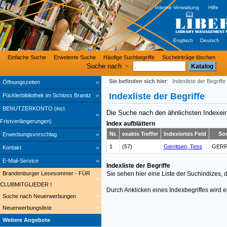
Interne Verwaltung
Hilfe
Englisch
Deutsch
Einfache Suche
Erweiterte Suche
Häufige Suchbegriffe
Sucheinträge löschen
Suche nach
Sie befinden sich hier
:
Indexliste der Begriffe
Öffnungszeiten
Indexliste der Begriffe
Pücklerbibliothek im Schloss Branitz
BENUTZERKONTO (incl.
Die Suche nach den ähnlichsten Indexei
Fristverlängerungen)
Index aufblättern
Nr.
exakte Treffer
Indexiertes Feld
Sor
Erwerbungsvorschlag
1
(57)
Gerritsen, Tess
GERR
Kontakt
E-Mail-Service
Indexliste der Begriffe
Brandenburger Lesesommer - FÜR
Sie sehen hier eine Liste der Suchindizes,
CLUBMITGLIEDER !
Durch Anklicken eines Indexbegriffes wird 
Suche nach Neuerwerbungen
Neuerwerbungsliste
Weitere Angebote