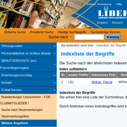
Interne Verwaltung
Hilfe
Englisch
Deutsch
Einfache Suche
Erweiterte Suche
Häufige Suchbegriffe
Sucheinträge löschen
Suche nach
Sie befinden sich hier
:
Indexliste der Begriffe
Öffnungszeiten
Indexliste der Begriffe
Pücklerbibliothek im Schloss Branitz
BENUTZERKONTO (incl.
Die Suche nach den ähnlichsten Indexei
Fristverlängerungen)
Index aufblättern
Nr.
exakte Treffer
Indexiertes Feld
Sort
Erwerbungsvorschlag
1
(11)
Wokan, Pascal
WOKA
Kontakt
E-Mail-Service
Indexliste der Begriffe
Brandenburger Lesesommer - FÜR
Sie sehen hier eine Liste der Suchindizes,
CLUBMITGLIEDER !
Durch Anklicken eines Indexbegriffes wird 
Suche nach Neuerwerbungen
Neuerwerbungsliste
Weitere Angebote