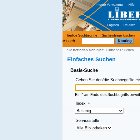
Interne Verwaltung
Hilfe
Englisch
Deutsch
Häufige Suchbegriffe
Sucheinträge löschen
e nach
Sie befinden sich hier
:
Einfaches Suchen
Einfaches Suchen
Basis-Suche
Geben Sie den/die Suchbegriff/e ein und klicken Sie dann auf OK
Ein * am Ende des Suchbegriffs erweitert die Suche
Index
Servicestelle