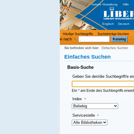
Interne Verwaltung
Hilfe
Englisch
Deutsch
Häufige Suchbegriffe
Sucheinträge löschen
e nach
Sie befinden sich hier
:
Einfaches Suchen
Einfaches Suchen
Basis-Suche
Geben Sie den/die Suchbegriff/e ein und klicken Sie dann auf OK
Ein * am Ende des Suchbegriffs erweitert die Suche
Index
Servicestelle