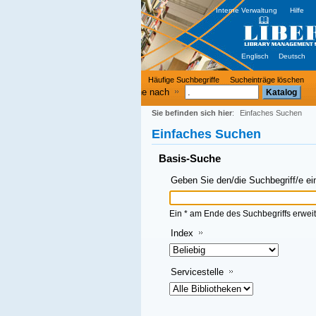
Interne Verwaltung
Hilfe
Englisch
Deutsch
Häufige Suchbegriffe
Sucheinträge löschen
e nach
Sie befinden sich hier
:
Einfaches Suchen
Einfaches Suchen
Basis-Suche
Geben Sie den/die Suchbegriff/e ein und klicken Sie dann auf OK
Ein * am Ende des Suchbegriffs erweitert die Suche
Index
Servicestelle