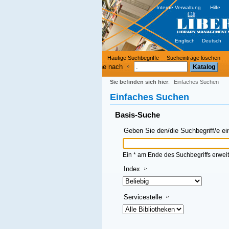
Interne Verwaltung
Hilfe
Englisch
Deutsch
Häufige Suchbegriffe
Sucheinträge löschen
e nach
Sie befinden sich hier
:
Einfaches Suchen
Einfaches Suchen
Basis-Suche
Geben Sie den/die Suchbegriff/e ein und klicken Sie dann auf OK
Ein * am Ende des Suchbegriffs erweitert die Suche
Index
Servicestelle