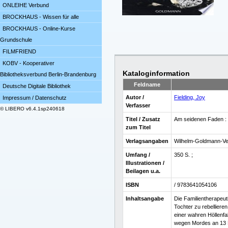
ONLEIHE Verbund
BROCKHAUS - Wissen für alle
BROCKHAUS - Online-Kurse
Grundschule
FILMFRIEND
KOBV - Kooperativer
Kataloginformation
Bibliotheksverbund Berlin-Brandenburg
Feldname
Deutsche Digitale Bibliothek
Autor /
Fielding, Joy
Impressum / Datenschutz
Verfasser
© LIBERO v6.4.1sp240618
Titel / Zusatz
Am seidenen Faden 
zum Titel
Verlagsangaben
Wilhelm-Goldmann-Ve
Umfang /
350 S. ;
Illustrationen /
Beilagen u.a.
ISBN
/ 9783641054106
Inhaltsangabe
Die Familientherapeuti
Tochter zu rebellieren
einer wahren Höllenfa
wegen Mordes an 13 F