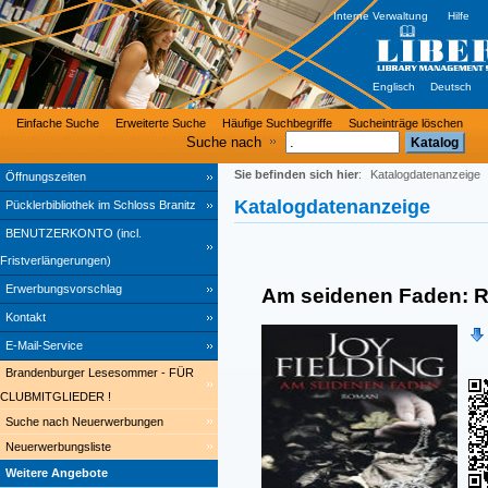
Interne Verwaltung
Hilfe
Englisch
Deutsch
Einfache Suche
Erweiterte Suche
Häufige Suchbegriffe
Sucheinträge löschen
Suche nach
Sie befinden sich hier
:
Katalogdatenanzeige
Öffnungszeiten
Katalogdatenanzeige
Pücklerbibliothek im Schloss Branitz
BENUTZERKONTO (incl.
Fristverlängerungen)
Erwerbungsvorschlag
Am seidenen Faden: 
Kontakt
E-Mail-Service
Brandenburger Lesesommer - FÜR
CLUBMITGLIEDER !
Suche nach Neuerwerbungen
Neuerwerbungsliste
Weitere Angebote