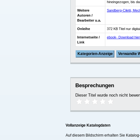
hineingezogen, bis da
Weitere
Sandberg-Ciletti, Mech
Autoren /
Bearbeiter u.a.
Onleihe
372 KB Titel nur digit
Internetseite /
ebook- Download hier
Link
Kategorien-Anzeige
Verwandte 
Besprechungen
Dieser Titel wurde noch nicht bew
Vollanzeige Katalogdaten
Auf diesem Bildschirm erhalten Sie Katalo