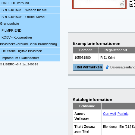
ONLEIHE Verbund
BROCKHAUS - Wissen für alle
BROCKHAUS - Online-Kurse
Grundschule
FILMFRIEND
KOBV - Kooperativer
Exemplarinformationen
Bibliotheksverbund Berlin-Brandenburg
Barcode
Regalstandort
Deutsche Digitale Bibliothek
105961800
R 11 Krimi
Impressum / Datenschutz
© LIBERO v6.4.1sp240618
Titel vormerken
Datensatzanfan
Kataloginformation
Feldname
Autor /
Cornwell, Patricia
Verfasser
Titel / Zusatz
Blendung : Ein [21.]
zum Titel