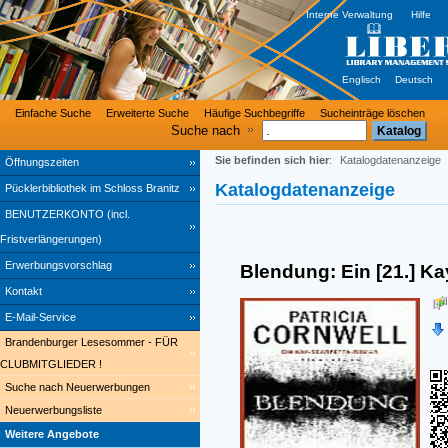
Interne Verwaltung
Hilfe
Englisch
Deutsch
Einfache Suche
Erweiterte Suche
Häufige Suchbegriffe
Sucheinträge löschen
Suche nach
Sie befinden sich hier
:
Katalogdatenanzeige
Öffnungszeiten
Katalogdatenanzeige
Pücklerbibliothek im Schloss Branitz
BENUTZERKONTO (incl.
Fristverlängerungen)
Erwerbungsvorschlag
Blendung: Ein [21.] K
Kontakt
E-Mail-Service
Brandenburger Lesesommer - FÜR
CLUBMITGLIEDER !
Suche nach Neuerwerbungen
Neuerwerbungsliste
Weitere Angebote