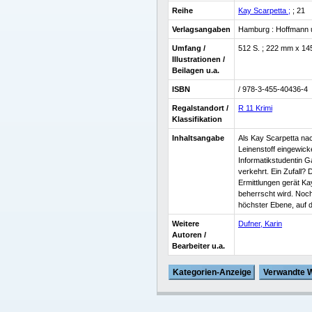
Reihe
Kay Scarpetta ;
; 21
Verlagsangaben
Hamburg : Hoffmann
Umfang /
512 S. ; 222 mm x 14
Illustrationen /
Beilagen u.a.
ISBN
/ 978-3-455-40436-4
Regalstandort /
R 11 Krimi
Klassifikation
Inhaltsangabe
Als Kay Scarpetta nach
Leinenstoff eingewic
Informatikstudentin Ga
verkehrt. Ein Zufall?
Ermittlungen gerät K
beherrscht wird. Noch 
höchster Ebene, auf de
Weitere
Dufner, Karin
Autoren /
Bearbeiter u.a.
Kategorien-Anzeige
Verwandte 