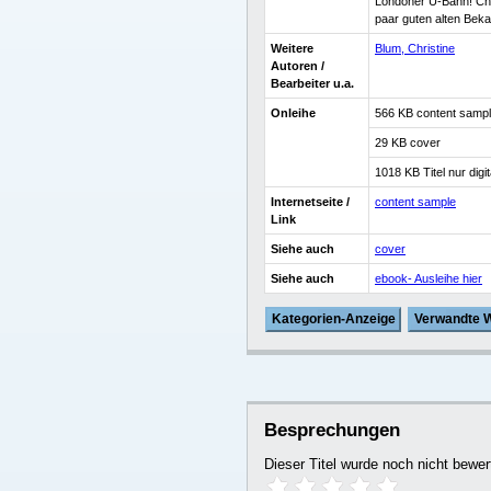
Londoner U-Bahn! Chao
paar guten alten Beka
Weitere
Blum, Christine
Autoren /
Bearbeiter u.a.
Onleihe
566 KB content samp
29 KB cover
1018 KB Titel nur digit
Internetseite /
content sample
Link
Siehe auch
cover
Siehe auch
ebook- Ausleihe hier
Kategorien-Anzeige
Verwandte 
Besprechungen
Dieser Titel wurde noch nicht bew