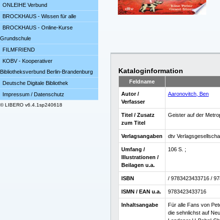
ONLEIHE Verbund
BROCKHAUS - Wissen für alle
BROCKHAUS - Online-Kurse
Grundschule
FILMFRIEND
KOBV - Kooperativer
Kataloginformation
Bibliotheksverbund Berlin-Brandenburg
Feldname
Deutsche Digitale Bibliothek
Autor /
Aaronovitch, Ben
Impressum / Datenschutz
Verfasser
© LIBERO v6.4.1sp240618
Titel / Zusatz
Geister auf der Metrop
zum Titel
Verlagsangaben
dtv Verlagsgesellsch
Umfang /
106 S. ;
Illustrationen /
Beilagen u.a.
ISBN
/ 9783423433716 / 9
ISMN / EAN u.a.
9783423433716
Inhaltsangabe
Für alle Fans von Pe
die sehnlichst auf Ne