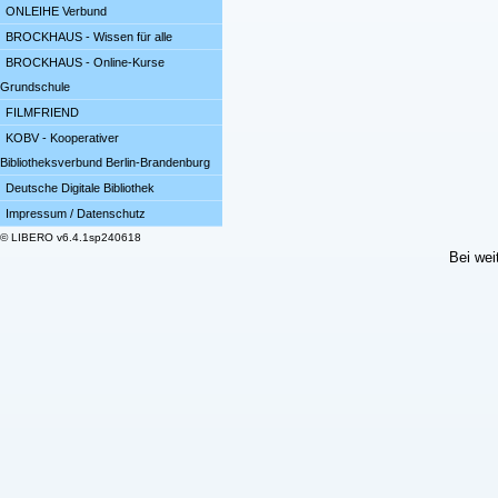
ONLEIHE Verbund
BROCKHAUS - Wissen für alle
BROCKHAUS - Online-Kurse
Grundschule
FILMFRIEND
KOBV - Kooperativer
Bibliotheksverbund Berlin-Brandenburg
Deutsche Digitale Bibliothek
Impressum / Datenschutz
© LIBERO v6.4.1sp240618
Bei wei