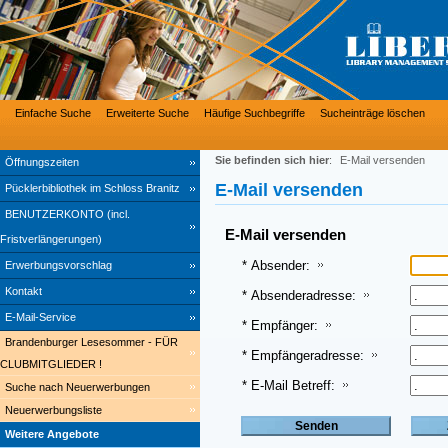
Einfache Suche
Erweiterte Suche
Häufige Suchbegriffe
Sucheinträge löschen
Sie befinden sich hier
:
E-Mail versenden
Öffnungszeiten
E-Mail versenden
Pücklerbibliothek im Schloss Branitz
BENUTZERKONTO (incl.
E-Mail versenden
Fristverlängerungen)
* Absender:
Erwerbungsvorschlag
Kontakt
* Absenderadresse:
E-Mail-Service
* Empfänger:
Brandenburger Lesesommer - FÜR
* Empfängeradresse:
CLUBMITGLIEDER !
* E-Mail Betreff:
Suche nach Neuerwerbungen
Neuerwerbungsliste
Weitere Angebote