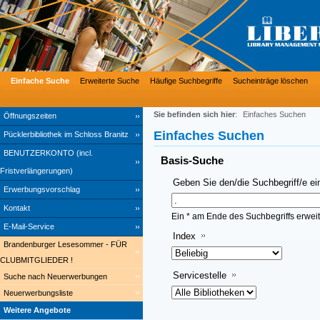
Einfache Suche
Erweiterte Suche
Häufige Suchbegriffe
Sucheinträge löschen
Sie befinden sich hier
:
Einfaches Suchen
Öffnungszeiten
Einfaches Suchen
Pücklerbibliothek im Schloss Branitz
BENUTZERKONTO (incl.
Basis-Suche
Fristverlängerungen)
Geben Sie den/die Suchbegriff/e ei
Erwerbungsvorschlag
Kontakt
Ein * am Ende des Suchbegriffs erweit
E-Mail-Service
Index
Brandenburger Lesesommer - FÜR
CLUBMITGLIEDER !
Servicestelle
Suche nach Neuerwerbungen
Neuerwerbungsliste
Weitere Angebote