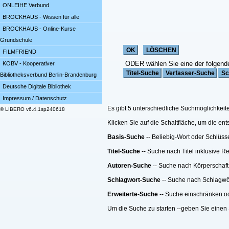
ONLEIHE Verbund
BROCKHAUS - Wissen für alle
BROCKHAUS - Online-Kurse
Grundschule
FILMFRIEND
ODER wählen Sie eine der folgend
KOBV - Kooperativer
Bibliotheksverbund Berlin-Brandenburg
Deutsche Digitale Bibliothek
Impressum / Datenschutz
Es gibt 5 unterschiedliche Suchmöglichkeit
© LIBERO v6.4.1sp240618
Klicken Sie auf die Schaltfläche, um die e
Basis-Suche
-- Beliebig-Wort oder Schlüss
Titel-Suche
-- Suche nach Titel inklusive R
Autoren-Suche
-- Suche nach Körperschaft
Schlagwort-Suche
-- Suche nach Schlagwö
Erweiterte-Suche
-- Suche einschränken ode
Um die Suche zu starten --geben Sie einen