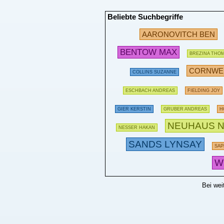
Beliebte Suchbegriffe
AARONOVITCH BEN
BENTOW MAX
BREZINA THO
CORNWEL
COLLINS SUZANNE
ESCHBACH ANDREAS
FIELDING JOY
GIER KERSTIN
GRUBER ANDREAS
H
NEUHAUS N
NESSER HAKAN
SANDS LYNSAY
SAP
W
Bei wei