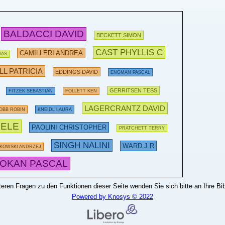
BALDACCI DAVID
BECKETT SIMON
CAST PHYLLIS C
CAMILLERI ANDREA
MAS
L PATRICIA
EDDINGS DAVID
ENGMAN PASCAL
GERRITSEN TESS
FITZEK SEBASTIAN
FOLLETT KEN
LAGERCRANTZ DAVID
OBB ROBIN
KNEIDL LAURA
ELE
PAOLINI CHRISTOPHER
PRATCHETT TERRY
SINGH NALINI
WARD J R
KOWSKI ANDRZEJ
OKAN PASCAL
teren Fragen zu den Funktionen dieser Seite wenden Sie sich bitte an Ihre Bib
Powered by Knosys © 2022