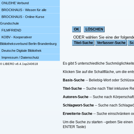
ONLEIHE Verbund
BROCKHAUS - Wissen für alle
BROCKHAUS - Online-Kurse
Grundschule
FILMFRIEND
ODER wählen Sie eine der folgend
KOBV - Kooperativer
Bibliotheksverbund Berlin-Brandenburg
Deutsche Digitale Bibliothek
Impressum / Datenschutz
Es gibt 5 unterschiedliche Suchmöglichkeit
© LIBERO v6.4.1sp240618
Klicken Sie auf die Schaltfläche, um die e
Basis-Suche
-- Beliebig-Wort oder Schlüss
Titel-Suche
-- Suche nach Titel inklusive R
Autoren-Suche
-- Suche nach Körperschaft
Schlagwort-Suche
-- Suche nach Schlagwö
Erweiterte-Suche
-- Suche einschränken ode
Um die Suche zu starten --geben Sie einen 
ENTER Taste)