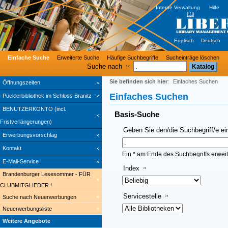
Interne Verwaltung
Hilfe
Englisch
Deutsch
Einfache Suche
Erweiterte Suche
Häufige Suchbegriffe
Sucheinträge löschen
Suche nach
Sie befinden sich hier
:
Einfaches Suchen
Öffnungszeiten
Einfaches Suchen
Pücklerbibliothek im Schloss Branitz
BENUTZERKONTO (incl.
Basis-Suche
Fristverlängerungen)
Geben Sie den/die Suchbegriff/e ei
Erwerbungsvorschlag
Kontakt
Ein * am Ende des Suchbegriffs erweit
E-Mail-Service
Index
Brandenburger Lesesommer - FÜR
CLUBMITGLIEDER !
Servicestelle
Suche nach Neuerwerbungen
Neuerwerbungsliste
Weitere Angebote