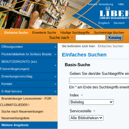
Interne Verwaltung
Hilfe
Englisch
Deutsch
Einfache Suche
Erweiterte Suche
Häufige Suchbegriffe
Sucheinträge löschen
Suche nach
Sie befinden sich hier
:
Einfaches Suchen
Öffnungszeiten
Einfaches Suchen
Pücklerbibliothek im Schloss Branitz
BENUTZERKONTO (incl.
Basis-Suche
Fristverlängerungen)
Geben Sie den/die Suchbegriff/e ei
Erwerbungsvorschlag
Kontakt
Ein * am Ende des Suchbegriffs erweit
E-Mail-Service
Index
Brandenburger Lesesommer - FÜR
CLUBMITGLIEDER !
Servicestelle
Suche nach Neuerwerbungen
Neuerwerbungsliste
Weitere Angebote