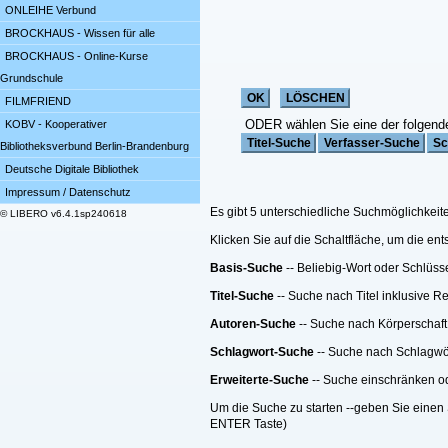
ONLEIHE Verbund
BROCKHAUS - Wissen für alle
BROCKHAUS - Online-Kurse
Grundschule
FILMFRIEND
ODER wählen Sie eine der folgend
KOBV - Kooperativer
Bibliotheksverbund Berlin-Brandenburg
Deutsche Digitale Bibliothek
Impressum / Datenschutz
Es gibt 5 unterschiedliche Suchmöglichkeit
© LIBERO v6.4.1sp240618
Klicken Sie auf die Schaltfläche, um die e
Basis-Suche
-- Beliebig-Wort oder Schlüss
Titel-Suche
-- Suche nach Titel inklusive R
Autoren-Suche
-- Suche nach Körperschaft
Schlagwort-Suche
-- Suche nach Schlagwö
Erweiterte-Suche
-- Suche einschränken ode
Um die Suche zu starten --geben Sie einen 
ENTER Taste)