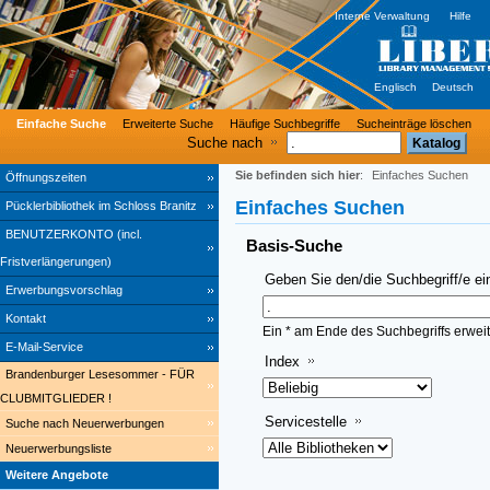
Interne Verwaltung
Hilfe
Englisch
Deutsch
Einfache Suche
Erweiterte Suche
Häufige Suchbegriffe
Sucheinträge löschen
Suche nach
Sie befinden sich hier
:
Einfaches Suchen
Öffnungszeiten
Einfaches Suchen
Pücklerbibliothek im Schloss Branitz
BENUTZERKONTO (incl.
Basis-Suche
Fristverlängerungen)
Geben Sie den/die Suchbegriff/e ei
Erwerbungsvorschlag
Kontakt
Ein * am Ende des Suchbegriffs erweit
E-Mail-Service
Index
Brandenburger Lesesommer - FÜR
CLUBMITGLIEDER !
Servicestelle
Suche nach Neuerwerbungen
Neuerwerbungsliste
Weitere Angebote