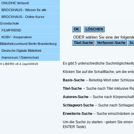
ONLEIHE Verbund
BROCKHAUS - Wissen für alle
BROCKHAUS - Online-Kurse
Grundschule
FILMFRIEND
ODER wählen Sie eine der folgend
KOBV - Kooperativer
Bibliotheksverbund Berlin-Brandenburg
Deutsche Digitale Bibliothek
Impressum / Datenschutz
Es gibt 5 unterschiedliche Suchmöglichkeit
© LIBERO v6.4.1sp240618
Klicken Sie auf die Schaltfläche, um die e
Basis-Suche
-- Beliebig-Wort oder Schlüss
Titel-Suche
-- Suche nach Titel inklusive R
Autoren-Suche
-- Suche nach Körperschaft
Schlagwort-Suche
-- Suche nach Schlagwö
Erweiterte-Suche
-- Suche einschränken ode
Um die Suche zu starten --geben Sie einen 
ENTER Taste)