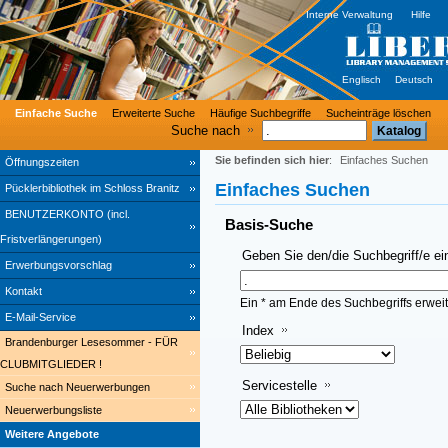
Interne Verwaltung
Hilfe
Englisch
Deutsch
Einfache Suche
Erweiterte Suche
Häufige Suchbegriffe
Sucheinträge löschen
Suche nach
Sie befinden sich hier
:
Einfaches Suchen
Öffnungszeiten
Einfaches Suchen
Pücklerbibliothek im Schloss Branitz
BENUTZERKONTO (incl.
Basis-Suche
Fristverlängerungen)
Geben Sie den/die Suchbegriff/e ei
Erwerbungsvorschlag
Kontakt
Ein * am Ende des Suchbegriffs erweit
E-Mail-Service
Index
Brandenburger Lesesommer - FÜR
CLUBMITGLIEDER !
Servicestelle
Suche nach Neuerwerbungen
Neuerwerbungsliste
Weitere Angebote