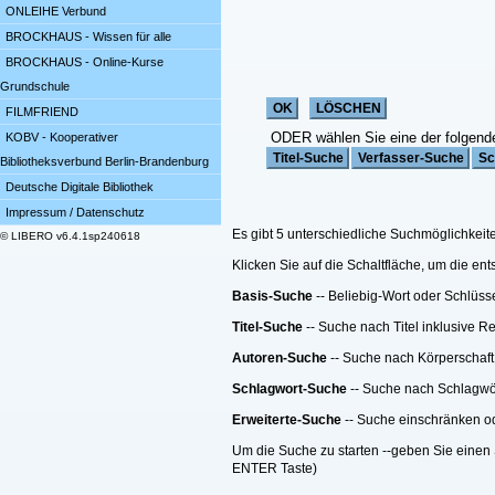
ONLEIHE Verbund
BROCKHAUS - Wissen für alle
BROCKHAUS - Online-Kurse
Grundschule
FILMFRIEND
ODER wählen Sie eine der folgend
KOBV - Kooperativer
Bibliotheksverbund Berlin-Brandenburg
Deutsche Digitale Bibliothek
Impressum / Datenschutz
Es gibt 5 unterschiedliche Suchmöglichkeit
© LIBERO v6.4.1sp240618
Klicken Sie auf die Schaltfläche, um die e
Basis-Suche
-- Beliebig-Wort oder Schlüss
Titel-Suche
-- Suche nach Titel inklusive R
Autoren-Suche
-- Suche nach Körperschaft
Schlagwort-Suche
-- Suche nach Schlagwö
Erweiterte-Suche
-- Suche einschränken ode
Um die Suche zu starten --geben Sie einen 
ENTER Taste)