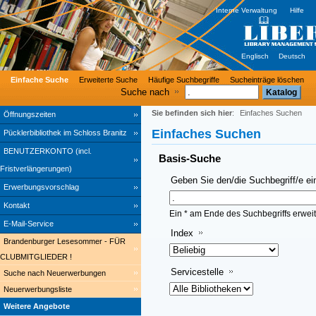
Interne Verwaltung
Hilfe
Englisch
Deutsch
Einfache Suche
Erweiterte Suche
Häufige Suchbegriffe
Sucheinträge löschen
Suche nach
Sie befinden sich hier
:
Einfaches Suchen
Öffnungszeiten
Einfaches Suchen
Pücklerbibliothek im Schloss Branitz
BENUTZERKONTO (incl.
Basis-Suche
Fristverlängerungen)
Geben Sie den/die Suchbegriff/e ei
Erwerbungsvorschlag
Kontakt
Ein * am Ende des Suchbegriffs erweit
E-Mail-Service
Index
Brandenburger Lesesommer - FÜR
CLUBMITGLIEDER !
Servicestelle
Suche nach Neuerwerbungen
Neuerwerbungsliste
Weitere Angebote