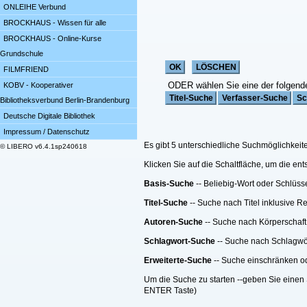
ONLEIHE Verbund
BROCKHAUS - Wissen für alle
BROCKHAUS - Online-Kurse
Grundschule
FILMFRIEND
ODER wählen Sie eine der folgend
KOBV - Kooperativer
Bibliotheksverbund Berlin-Brandenburg
Deutsche Digitale Bibliothek
Impressum / Datenschutz
Es gibt 5 unterschiedliche Suchmöglichkeit
© LIBERO v6.4.1sp240618
Klicken Sie auf die Schaltfläche, um die e
Basis-Suche
-- Beliebig-Wort oder Schlüss
Titel-Suche
-- Suche nach Titel inklusive R
Autoren-Suche
-- Suche nach Körperschaft
Schlagwort-Suche
-- Suche nach Schlagwö
Erweiterte-Suche
-- Suche einschränken ode
Um die Suche zu starten --geben Sie einen 
ENTER Taste)