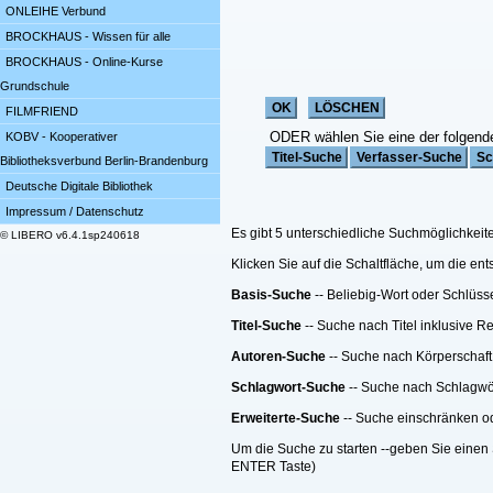
ONLEIHE Verbund
BROCKHAUS - Wissen für alle
BROCKHAUS - Online-Kurse
Grundschule
FILMFRIEND
ODER wählen Sie eine der folgend
KOBV - Kooperativer
Bibliotheksverbund Berlin-Brandenburg
Deutsche Digitale Bibliothek
Impressum / Datenschutz
Es gibt 5 unterschiedliche Suchmöglichkeit
© LIBERO v6.4.1sp240618
Klicken Sie auf die Schaltfläche, um die e
Basis-Suche
-- Beliebig-Wort oder Schlüss
Titel-Suche
-- Suche nach Titel inklusive R
Autoren-Suche
-- Suche nach Körperschaft
Schlagwort-Suche
-- Suche nach Schlagwö
Erweiterte-Suche
-- Suche einschränken ode
Um die Suche zu starten --geben Sie einen 
ENTER Taste)