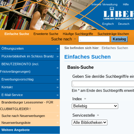
Interne Verwaltung
Hilfe
Englisch
Deutsch
Einfache Suche
Erweiterte Suche
Häufige Suchbegriffe
Sucheinträge löschen
Suche nach
Sie befinden sich hier
:
Einfaches Suchen
Öffnungszeiten
Einfaches Suchen
Pücklerbibliothek im Schloss Branitz
BENUTZERKONTO (incl.
Basis-Suche
Fristverlängerungen)
Geben Sie den/die Suchbegriff/e ei
Erwerbungsvorschlag
Kontakt
Ein * am Ende des Suchbegriffs erweit
E-Mail-Service
Index
Brandenburger Lesesommer - FÜR
CLUBMITGLIEDER !
Servicestelle
Suche nach Neuerwerbungen
Neuerwerbungsliste
Weitere Angebote