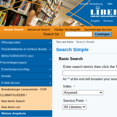
Interne Verwaltung
Hilfe
English
German
Simple Search
Advanced Search
Häufige Suchbegriffe
Sucheinträge löschen
Search for
You are here
:
Search Simple
Öffnungszeiten
Search Simple
Pücklerbibliothek im Schloss Branitz
BENUTZERKONTO (incl.
Basic Search
Fristverlängerungen)
Enter search term/s then click the 
Erwerbungsvorschlag
Kontakt
An '*' at the end will broaden your sea
E-Mail-Service
Index
Brandenburger Lesesommer - FÜR
CLUBMITGLIEDER !
Service Point
New Items Search
New Items List
Weitere Angebote