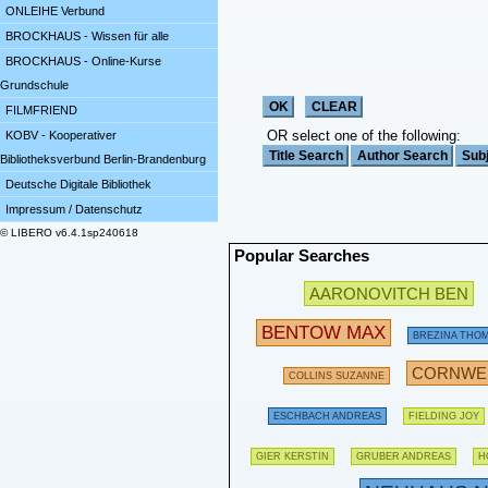
ONLEIHE Verbund
BROCKHAUS - Wissen für alle
BROCKHAUS - Online-Kurse
Grundschule
FILMFRIEND
OR select one of the following:
KOBV - Kooperativer
Bibliotheksverbund Berlin-Brandenburg
Deutsche Digitale Bibliothek
Impressum / Datenschutz
© LIBERO v6.4.1sp240618
Popular Searches
AARONOVITCH BEN
BENTOW MAX
BREZINA THO
CORNWEL
COLLINS SUZANNE
ESCHBACH ANDREAS
FIELDING JOY
GIER KERSTIN
GRUBER ANDREAS
H