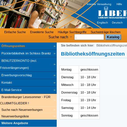
Interne Verwaltung
Hilfe
Englisch
Deutsch
Einfache Suche
Erweiterte Suche
Häufige Suchbegriffe
Sucheinträge löschen
Suche nach
Sie befinden sich hier
:
Bibliotheksöffnungsze
Öffnungszeiten
Bibliotheksöffnungszeiten
Pücklerbibliothek im Schloss Branitz
BENUTZERKONTO (incl.
Fristverlängerungen)
Montag
geschlossen
Erwerbungsvorschlag
Dienstag
10 - 18 Uhr
Kontakt
Mittwoch
10 - 18 Uhr
E-Mail-Service
Donnerstag
10 - 18 Uhr
Brandenburger Lesesommer - FÜR
Freitag
10 - 19 Uhr
CLUBMITGLIEDER !
Samstag
10 - 14 Uhr
Suche nach Neuerwerbungen
Sonntag
geschlossen
Neuerwerbungsliste
Weitere Angebote