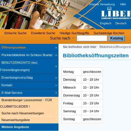
Interne Verwaltung
Hilfe
Englisch
Deutsch
Einfache Suche
Erweiterte Suche
Häufige Suchbegriffe
Sucheinträge löschen
Suche nach
Sie befinden sich hier
:
Bibliotheksöffnungsze
Öffnungszeiten
Bibliotheksöffnungszeiten
Pücklerbibliothek im Schloss Branitz
BENUTZERKONTO (incl.
Fristverlängerungen)
Montag
geschlossen
Erwerbungsvorschlag
Dienstag
10 - 18 Uhr
Kontakt
Mittwoch
10 - 18 Uhr
E-Mail-Service
Donnerstag
10 - 18 Uhr
Brandenburger Lesesommer - FÜR
Freitag
10 - 19 Uhr
CLUBMITGLIEDER !
Samstag
10 - 14 Uhr
Suche nach Neuerwerbungen
Sonntag
geschlossen
Neuerwerbungsliste
Weitere Angebote