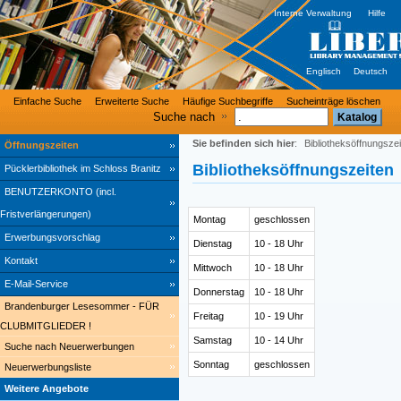
Interne Verwaltung
Hilfe
Englisch
Deutsch
Einfache Suche
Erweiterte Suche
Häufige Suchbegriffe
Sucheinträge löschen
Suche nach
Sie befinden sich hier
:
Bibliotheksöffnungsze
Öffnungszeiten
Bibliotheksöffnungszeiten
Pücklerbibliothek im Schloss Branitz
BENUTZERKONTO (incl.
Fristverlängerungen)
Montag
geschlossen
Erwerbungsvorschlag
Dienstag
10 - 18 Uhr
Kontakt
Mittwoch
10 - 18 Uhr
E-Mail-Service
Donnerstag
10 - 18 Uhr
Brandenburger Lesesommer - FÜR
Freitag
10 - 19 Uhr
CLUBMITGLIEDER !
Samstag
10 - 14 Uhr
Suche nach Neuerwerbungen
Sonntag
geschlossen
Neuerwerbungsliste
Weitere Angebote