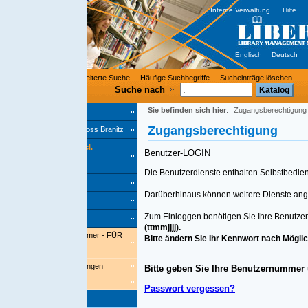
Interne Verwaltung
Hilfe
Englisch
Deutsch
eiterte Suche
Häufige Suchbegriffe
Sucheinträge löschen
Suche nach
Sie befinden sich hier
:
Zugangsberechtigung
Zugangsberechtigung
loss Branitz
l.
Benutzer-LOGIN
Die Benutzerdienste enthalten Selbstbedienungsfunktionen mit Zug
Darüberhinaus können weitere Dienste angeboten werden.
Zum Einloggen benötigen Sie Ihre Benutzernummer und Ihr Kennw
(ttmmjjjj).
mmer - FÜR
Bitte ändern Sie Ihr Kennwort nach Möglichkeit auf ein persönli
ungen
Bitte geben Sie Ihre Benutzernummer und Ihr Kennwort ei
Passwort vergessen?