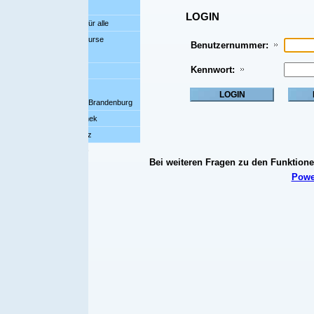
LOGIN
r alle
urse
Benutzernummer:
Kennwort:
n-Brandenburg
hek
z
8
Bei weiteren Fragen zu den Funktionen dieser Seite wenden
Powered by Knosys © 20