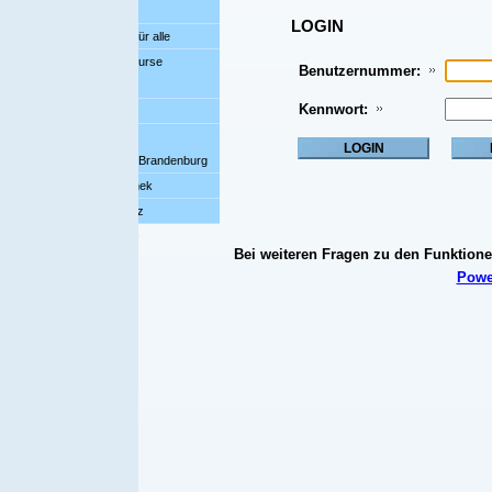
LOGIN
r alle
urse
Benutzernummer:
Kennwort:
n-Brandenburg
hek
z
8
Bei weiteren Fragen zu den Funktionen dieser Seite wenden
Powered by Knosys © 20