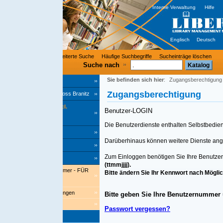
Interne Verwaltung
Hilfe
Englisch
Deutsch
eiterte Suche
Häufige Suchbegriffe
Sucheinträge löschen
Suche nach
Sie befinden sich hier
:
Zugangsberechtigung
Zugangsberechtigung
loss Branitz
l.
Benutzer-LOGIN
Die Benutzerdienste enthalten Selbstbedienungsfunktionen mit Zug
Darüberhinaus können weitere Dienste angeboten werden.
Zum Einloggen benötigen Sie Ihre Benutzernummer und Ihr Kennw
(ttmmjjjj).
mmer - FÜR
Bitte ändern Sie Ihr Kennwort nach Möglichkeit auf ein persönli
ungen
Bitte geben Sie Ihre Benutzernummer und Ihr Kennwort ei
Passwort vergessen?