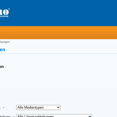
rbungen
en
en
:
teilung: