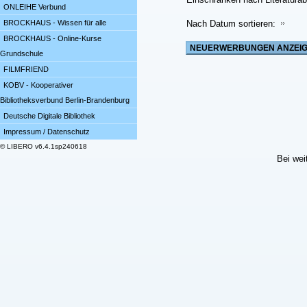
ONLEIHE Verbund
BROCKHAUS - Wissen für alle
Nach Datum sortieren:
BROCKHAUS - Online-Kurse
Grundschule
FILMFRIEND
KOBV - Kooperativer
Bibliotheksverbund Berlin-Brandenburg
Deutsche Digitale Bibliothek
Impressum / Datenschutz
© LIBERO v6.4.1sp240618
Bei wei