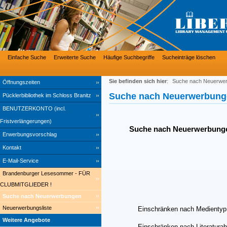
Einfache Suche
Erweiterte Suche
Häufige Suchbegriffe
Sucheinträge löschen
Sie befinden sich hier
:
Suche nach Neuerwe
Öffnungszeiten
Suche nach Neuerwerbung
Pücklerbibliothek im Schloss Branitz
BENUTZERKONTO (incl.
Fristverlängerungen)
Suche nach Neuerwerbung
Erwerbungsvorschlag
Kontakt
E-Mail-Service
Brandenburger Lesesommer - FÜR
CLUBMITGLIEDER !
Suche nach Neuerwerbungen
Neuerwerbungsliste
Einschränken nach Medientyp
Weitere Angebote
Einschränken nach Literaturab