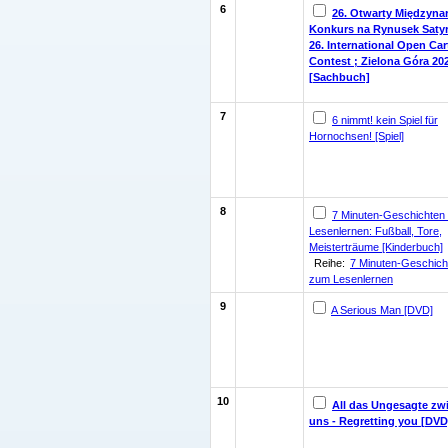
6
26. Otwarty Międzyn
Konkurs na Rynusek Saty
26. International Open Ca
Contest ; Zielona Góra 20
[Sachbuch]
7
6 nimmt! kein Spiel für
Hornochsen! [Spiel]
8
7 Minuten-Geschichten
Lesenlernen: Fußball, Tore,
Meisterträume [Kinderbuch]
Reihe:
7 Minuten-Geschich
zum Lesenlernen
9
A Serious Man [DVD]
10
All das Ungesagte zw
uns - Regretting you [DVD