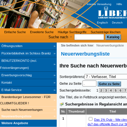
Interne Verwaltung
Hilfe
Englisch
Deutsch
Einfache Suche
Erweiterte Suche
Häufige Suchbegriffe
Sucheinträge löschen
Suche nach
Sie befinden sich hier
:
Neuerwerbungsliste
Öffnungszeiten
Neuerwerbungsliste
Pücklerbibliothek im Schloss Branitz
BENUTZERKONTO (incl.
Ihre Suche nach
Neuerwer
Fristverlängerungen)
Erwerbungsvorschlag
Sortierpräferenz
Kontakt
Gehe zu Seite
E-Mail-Service
Suchergebnisseite:
1
2
3
4
5
6
7
Die Titel, die in Fettdruck angezeigt werde
Brandenburger Lesesommer - FÜR
CLUBMITGLIEDER !
Suchergebnisse in Regalansicht an
Suche nach Neuerwerbungen
Nr.
Thumbnail
Titel
Neuerwerbungsliste
1
Das 1% Quiz - Wie cleve
Weitere Angebote
du? das offizielle Buch zur 