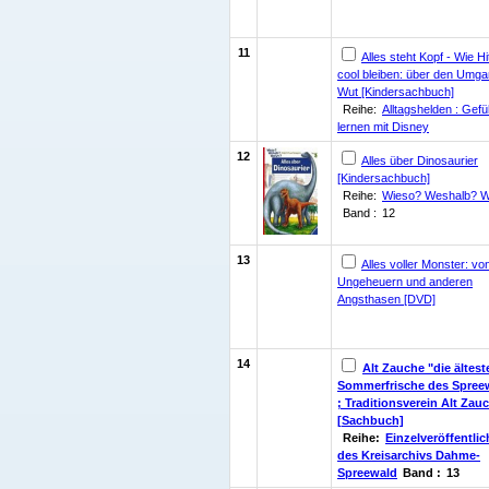
11
Alles steht Kopf - Wie H
cool bleiben: über den Umga
Wut [Kindersachbuch]
Reihe:
Alltagshelden : Gefü
lernen mit Disney
12
Alles über Dinosaurier
[Kindersachbuch]
Reihe:
Wieso? Weshalb? 
Band :
12
13
Alles voller Monster: vo
Ungeheuern und anderen
Angsthasen [DVD]
14
Alt Zauche "die ältest
Sommerfrische des Spree
; Traditionsverein Alt Zauc
[Sachbuch]
Reihe:
Einzelveröffentli
des Kreisarchivs Dahme-
Spreewald
Band :
13