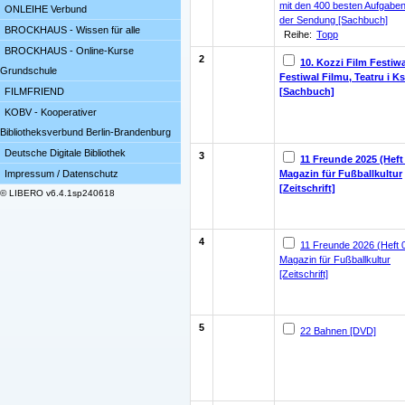
mit den 400 besten Aufgabe
ONLEIHE Verbund
der Sendung [Sachbuch]
BROCKHAUS - Wissen für alle
Reihe:
Topp
BROCKHAUS - Online-Kurse
2
10. Kozzi Film Festiwa
Grundschule
Festiwal Filmu, Teatru i Ks
[Sachbuch]
FILMFRIEND
KOBV - Kooperativer
Bibliotheksverbund Berlin-Brandenburg
Deutsche Digitale Bibliothek
3
11 Freunde 2025 (Heft
Magazin für Fußballkultur
Impressum / Datenschutz
[Zeitschrift]
© LIBERO v6.4.1sp240618
4
11 Freunde 2026 (Heft 
Magazin für Fußballkultur
[Zeitschrift]
5
22 Bahnen [DVD]