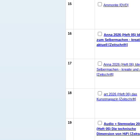
15
Ammonite [DVD]
16
Anna 2026 (Heft 05) I
zum Selbermachen - kreat
aktuell [Zeitschrift]
17
Anna 2026 (Heft 06) Id
Selbermachen - kreativ und a
[Zeitschrift]
18
art 2026 (Heft 06) das
Kunstmagazin [Zeitschrift]
19
Audio + Stereoplay 20
(Heft 05) Die technische
Dimension von HiFi [Zeitsc