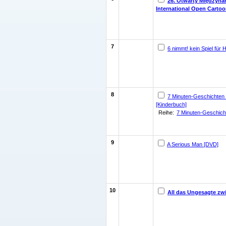
26. Otwarty Międzyna
International Open Cartoo
7
6 nimmt! kein Spiel für 
8
7 Minuten-Geschichten 
[Kinderbuch]
Reihe:
7 Minuten-Geschich
9
A Serious Man [DVD]
10
All das Ungesagte zw