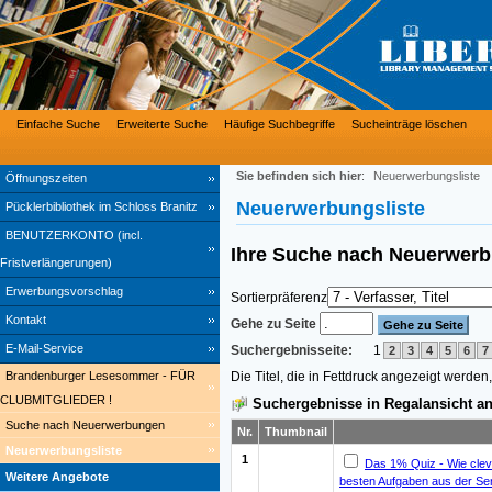
Einfache Suche
Erweiterte Suche
Häufige Suchbegriffe
Sucheinträge löschen
Sie befinden sich hier
:
Neuerwerbungsliste
Öffnungszeiten
Neuerwerbungsliste
Pücklerbibliothek im Schloss Branitz
BENUTZERKONTO (incl.
Ihre Suche nach
Neuerwer
Fristverlängerungen)
Erwerbungsvorschlag
Sortierpräferenz
Kontakt
Gehe zu Seite
E-Mail-Service
Suchergebnisseite:
1
2
3
4
5
6
7
Die Titel, die in Fettdruck angezeigt werde
Brandenburger Lesesommer - FÜR
CLUBMITGLIEDER !
Suchergebnisse in Regalansicht an
Suche nach Neuerwerbungen
Nr.
Thumbnail
Neuerwerbungsliste
1
Das 1% Quiz - Wie cleve
Weitere Angebote
besten Aufgaben aus der S