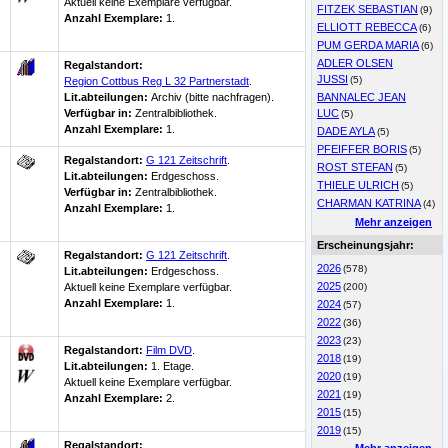
Aktuell keine Exemplare verfügbar
.
FITZEK SEBASTIAN
(9)
Anzahl Exemplare:
1.
ELLIOTT REBECCA
(6)
PUM GERDA MARIA
(6)
ADLER OLSEN
Regalstandort:
JUSSI
(5)
Region Cottbus Reg L 32 Partnerstadt
.
Lit.abteilungen:
Archiv (bitte nachfragen).
BANNALEC JEAN
Verfügbar in:
Zentralbibliothek
.
LUC
(5)
Anzahl Exemplare:
1.
DADE AYLA
(5)
PFEIFFER BORIS
(5)
Regalstandort:
G 121 Zeitschrift
.
ROST STEFAN
(5)
Lit.abteilungen:
Erdgeschoss.
THIELE ULRICH
(5)
Verfügbar in:
Zentralbibliothek
.
CHARMAN KATRINA
(4)
Anzahl Exemplare:
1.
Mehr anzeigen
Erscheinungsjahr:
Regalstandort:
G 121 Zeitschrift
.
2026
(578)
Lit.abteilungen:
Erdgeschoss.
2025
(200)
Aktuell keine Exemplare verfügbar
.
Anzahl Exemplare:
1.
2024
(57)
2022
(36)
2023
(23)
Regalstandort:
Film DVD
.
2018
(19)
Lit.abteilungen:
1. Etage.
2020
(19)
Aktuell keine Exemplare verfügbar
.
2021
(19)
Anzahl Exemplare:
2.
2015
(15)
2019
(15)
Regalstandort: