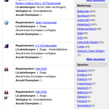
Mehr anzeigen
Region Cottbus Reg L 32 Partnerstadt
.
Medientyp:
Lit.abteilungen:
Archiv (bitte nachfragen).
Verfügbar in:
Zentralbibliothek
.
Belletristik
(263)
Anzahl Exemplare:
1.
Sachbuch
(244)
Zeitschrift
(193)
Regalstandort:
Spiel / Kartenspiel
.
Kinderbuch
(187)
Lit.abteilungen:
1. Etage.
Kindersachbuch
(50)
Aktuell keine Exemplare verfügbar
.
Spiel
(35)
Anzahl Exemplare:
1.
DVD
(33)
Zeitschrift (Kinder)
(21)
Regalstandort:
II J 0 Erstlesealter
.
Comic
(13)
Lit.abteilungen:
1. Etage - Kinderbibliothek.
Hörbuch Tonie (Kinder)
Aktuell keine Exemplare verfügbar
.
(7)
Anzahl Exemplare:
1.
Mehr anzeigen
Sprache:
Regalstandort:
Film DVD
.
Deutsch
(1037)
Lit.abteilungen:
1. Etage.
Englisch
(54)
Aktuell keine Exemplare verfügbar
.
Polnisch
(12)
Anzahl Exemplare:
1.
Französisch
(7)
Spanisch
(7)
Regalstandort:
Film DVD
.
Italienisch
(4)
Lit.abteilungen:
1. Etage.
Dänisch
(1)
Verfügbar in:
Zentralbibliothek
.
Finnisch
(1)
Anzahl Exemplare:
1.
Norwegisch
(1)