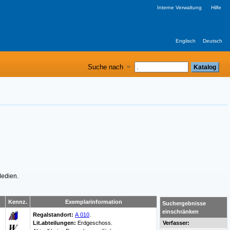
Interne Verwaltung
Hilfe
Englisch
Deutsch
Suche nach
Medien.
Kennz.
Exemplarinformation
Suchergebnisse
einschränken
Regalstandort:
A 010
.
Lit.abteilungen:
Erdgeschoss.
Verfasser: