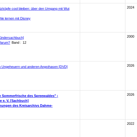
2024
Hitzköpfe cool bleiben: über den Umgang mit Wut
hle lernen mit Disney
2000
[Kindersachbuch]
Warum?
Band :
12
2026
von Ungeheuern und anderen Angsthasen [DVD]
2026
te Sommerfrische des Spreewaldes" ;
e e. V. [Sachbuch]
chungen des Kreisarchivs Dahme-
2022