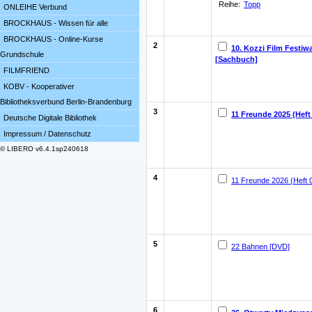
Reihe:
Topp
ONLEIHE Verbund
BROCKHAUS - Wissen für alle
BROCKHAUS - Online-Kurse
2
10. Kozzi Film Festiwa
Grundschule
[Sachbuch]
FILMFRIEND
KOBV - Kooperativer
Bibliotheksverbund Berlin-Brandenburg
3
11 Freunde 2025 (Heft 
Deutsche Digitale Bibliothek
Impressum / Datenschutz
© LIBERO v6.4.1sp240618
4
11 Freunde 2026 (Heft 05
5
22 Bahnen [DVD]
6