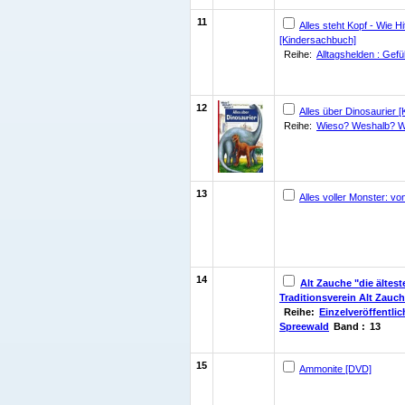
11
Alles steht Kopf - Wie 
[Kindersachbuch]
Reihe:
Alltagshelden : Gefü
12
Alles über Dinosaurier 
Reihe:
Wieso? Weshalb? 
13
Alles voller Monster: 
14
Alt Zauche "die ältes
Traditionsverein Alt Zauch
Reihe:
Einzelveröffentli
Spreewald
Band :
13
15
Ammonite [DVD]