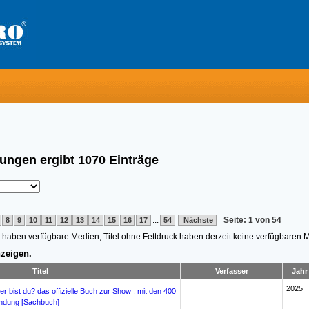
bungen
ergibt
1070
Einträge
...
Seite: 1 von 54
8
9
10
11
12
13
14
15
16
17
54
Nächste
n, haben verfügbare Medien, Titel ohne Fettdruck haben derzeit keine verfügbaren 
zeigen.
Titel
Verfasser
Jahr
2025
r bist du? das offizielle Buch zur Show : mit den 400
endung [Sachbuch]