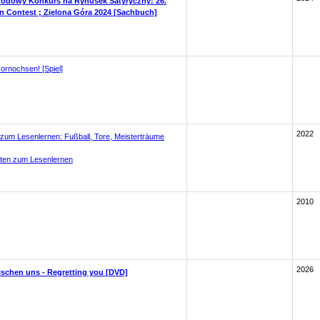
rodowy Konkurs na Rynusek Satyryczny: 26.
n Contest ; Zielona Góra 2024 [Sachbuch]
Hornochsen! [Spiel]
2022
zum Lesenlernen: Fußball, Tore, Meisterträume
ten zum Lesenlernen
2010
2026
ischen uns - Regretting you [DVD]