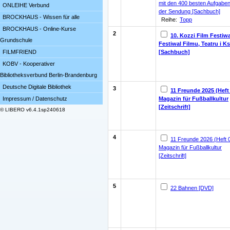
mit den 400 besten Aufgabe
ONLEIHE Verbund
der Sendung [Sachbuch]
BROCKHAUS - Wissen für alle
Reihe:
Topp
BROCKHAUS - Online-Kurse
2
10. Kozzi Film Festiwa
Grundschule
Festiwal Filmu, Teatru i Ks
[Sachbuch]
FILMFRIEND
KOBV - Kooperativer
Bibliotheksverbund Berlin-Brandenburg
Deutsche Digitale Bibliothek
3
11 Freunde 2025 (Heft
Magazin für Fußballkultur
Impressum / Datenschutz
[Zeitschrift]
© LIBERO v6.4.1sp240618
4
11 Freunde 2026 (Heft 
Magazin für Fußballkultur
[Zeitschrift]
5
22 Bahnen [DVD]