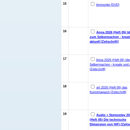
15
Ammonite [DVD]
16
Anna 2026 (Heft 05) I
zum Selbermachen - kreat
aktuell [Zeitschrift]
17
Anna 2026 (Heft 06) Id
Selbermachen - kreativ und a
[Zeitschrift]
18
art 2026 (Heft 06) das
Kunstmagazin [Zeitschrift]
19
Audio + Stereoplay 20
(Heft 05) Die technische
Dimension von HiFi [Zeitsc