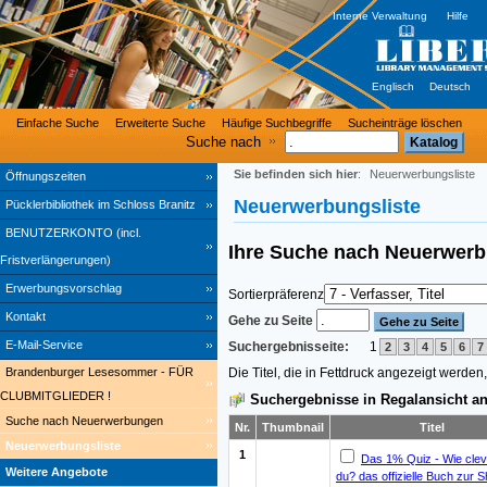
Interne Verwaltung
Hilfe
Englisch
Deutsch
Einfache Suche
Erweiterte Suche
Häufige Suchbegriffe
Sucheinträge löschen
Suche nach
Sie befinden sich hier
:
Neuerwerbungsliste
Öffnungszeiten
Neuerwerbungsliste
Pücklerbibliothek im Schloss Branitz
BENUTZERKONTO (incl.
Ihre Suche nach
Neuerwer
Fristverlängerungen)
Erwerbungsvorschlag
Sortierpräferenz
Kontakt
Gehe zu Seite
E-Mail-Service
Suchergebnisseite:
1
2
3
4
5
6
7
Die Titel, die in Fettdruck angezeigt werde
Brandenburger Lesesommer - FÜR
CLUBMITGLIEDER !
Suchergebnisse in Regalansicht an
Suche nach Neuerwerbungen
Nr.
Thumbnail
Titel
Neuerwerbungsliste
1
Das 1% Quiz - Wie cleve
Weitere Angebote
du? das offizielle Buch zur 