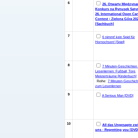
6
26. Otwarty Międzyn
Konkurs na Rynusek Saty
26. International Open Ca
Contest ; Zielona Góra 20
[Sachbuch]
7
6 nimmt! kein Spiel für
Hornochsen! [Spiel]
8
7 Minuten-Geschichten
Lesenlernen: Fußball, Tore,
Meisterträume [Kinderbuch]
Reihe:
7 Minuten-Geschich
zum Lesenlernen
9
A Serious Man [DVD]
10
All das Ungesagte zw
uns - Regretting you [DVD