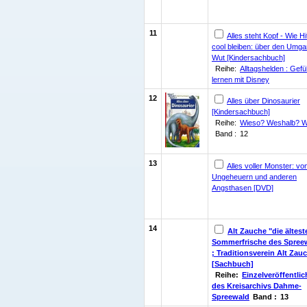
11
Alles steht Kopf - Wie H
cool bleiben: über den Umga
Wut [Kindersachbuch]
Reihe:
Alltagshelden : Gefü
lernen mit Disney
12
Alles über Dinosaurier
[Kindersachbuch]
Reihe:
Wieso? Weshalb? 
Band :
12
13
Alles voller Monster: vo
Ungeheuern und anderen
Angsthasen [DVD]
14
Alt Zauche "die ältest
Sommerfrische des Spree
; Traditionsverein Alt Zauc
[Sachbuch]
Reihe:
Einzelveröffentli
des Kreisarchivs Dahme-
Spreewald
Band :
13