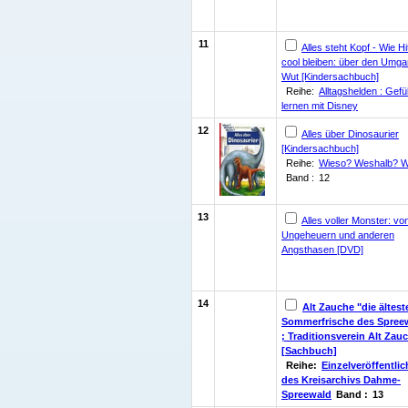
11
Alles steht Kopf - Wie H
cool bleiben: über den Umga
Wut [Kindersachbuch]
Reihe:
Alltagshelden : Gefü
lernen mit Disney
12
Alles über Dinosaurier
[Kindersachbuch]
Reihe:
Wieso? Weshalb? 
Band :
12
13
Alles voller Monster: vo
Ungeheuern und anderen
Angsthasen [DVD]
14
Alt Zauche "die ältest
Sommerfrische des Spree
; Traditionsverein Alt Zauc
[Sachbuch]
Reihe:
Einzelveröffentli
des Kreisarchivs Dahme-
Spreewald
Band :
13