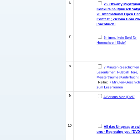
6
26. Otwarty Międzyn
Konkurs na Rynusek Saty
26. International Open Ca
Contest ; Zielona Góra 20
[Sachbuch]
7
6 nimmt! kein Spiel für
Hornochsen! [Spiel]
8
7 Minuten-Geschichten
Lesenlernen: Fußball, Tore,
Meisterträume [Kinderbuch]
Reihe:
7 Minuten-Geschich
zum Lesenlernen
9
A Serious Man [DVD]
10
All das Ungesagte zw
uns - Regretting you [DVD