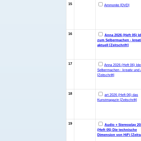
15
Ammonite [DVD]
16
Anna 2026 (Heft 05) I
zum Selbermachen - kreat
aktuell [Zeitschrift]
17
Anna 2026 (Heft 06) Id
Selbermachen - kreativ und a
[Zeitschrift]
18
art 2026 (Heft 06) das
Kunstmagazin [Zeitschrift]
19
Audio + Stereoplay 20
(Heft 05) Die technische
Dimension von HiFi [Zeitsc