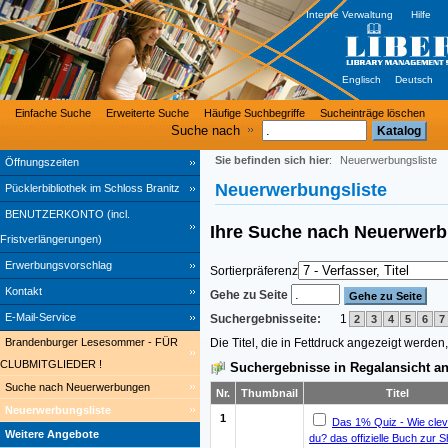
Interne Verwaltung
Hilfe
Englisch
Deutsch
Einfache Suche
Erweiterte Suche
Häufige Suchbegriffe
Sucheinträge löschen
Suche nach
Sie befinden sich hier
:
Neuerwerbungsliste
Öffnungszeiten
Neuerwerbungsliste
Pücklerbibliothek im Schloss Branitz
BENUTZERKONTO (incl.
Ihre Suche nach
Neuerwer
Fristverlängerungen)
Erwerbungsvorschlag
Sortierpräferenz
Kontakt
Gehe zu Seite
E-Mail-Service
Suchergebnisseite:
1
2
3
4
5
6
7
Die Titel, die in Fettdruck angezeigt werde
Brandenburger Lesesommer - FÜR
CLUBMITGLIEDER !
Suchergebnisse in Regalansicht an
Suche nach Neuerwerbungen
Nr.
Thumbnail
Titel
Neuerwerbungsliste
1
Das 1% Quiz - Wie cleve
Weitere Angebote
du? das offizielle Buch zur 