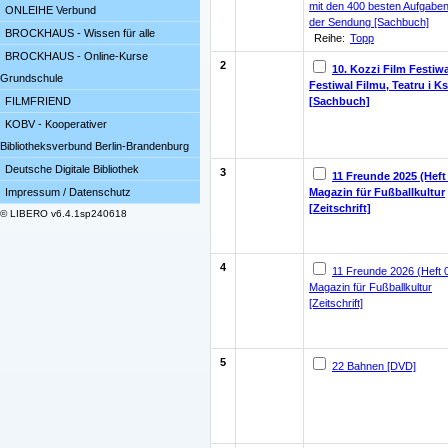
mit den 400 besten Aufgabe
ONLEIHE Verbund
der Sendung [Sachbuch]
BROCKHAUS - Wissen für alle
Reihe:
Topp
BROCKHAUS - Online-Kurse
2
10. Kozzi Film Festiwa
Grundschule
Festiwal Filmu, Teatru i Ks
[Sachbuch]
FILMFRIEND
KOBV - Kooperativer
Bibliotheksverbund Berlin-Brandenburg
Deutsche Digitale Bibliothek
3
11 Freunde 2025 (Heft
Magazin für Fußballkultur
Impressum / Datenschutz
[Zeitschrift]
© LIBERO v6.4.1sp240618
4
11 Freunde 2026 (Heft 
Magazin für Fußballkultur
[Zeitschrift]
5
22 Bahnen [DVD]