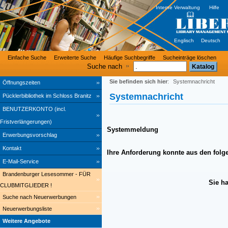
Interne Verwaltung
Hilfe
Englisch
Deutsch
Einfache Suche
Erweiterte Suche
Häufige Suchbegriffe
Sucheinträge löschen
Suche nach
Sie befinden sich hier
:
Systemnachricht
Öffnungszeiten
Systemnachricht
Pücklerbibliothek im Schloss Branitz
BENUTZERKONTO (incl.
Fristverlängerungen)
Systemmeldung
Erwerbungsvorschlag
Kontakt
Ihre Anforderung konnte aus den folg
E-Mail-Service
Brandenburger Lesesommer - FÜR
Sie h
CLUBMITGLIEDER !
Suche nach Neuerwerbungen
Neuerwerbungsliste
Weitere Angebote