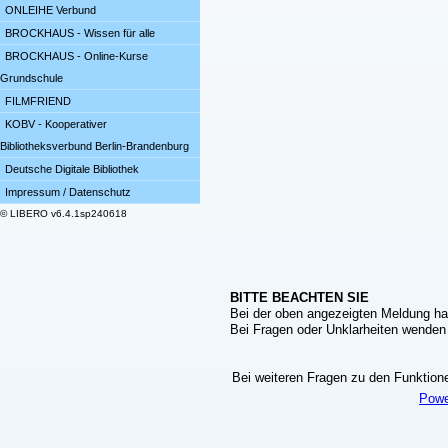
ONLEIHE Verbund
BROCKHAUS - Wissen für alle
BROCKHAUS - Online-Kurse
Grundschule
FILMFRIEND
KOBV - Kooperativer
Bibliotheksverbund Berlin-Brandenburg
Deutsche Digitale Bibliothek
Impressum / Datenschutz
© LIBERO v6.4.1sp240618
BITTE BEACHTEN SIE
Bei der oben angezeigten Meldung ha
Bei Fragen oder Unklarheiten wenden S
Bei weiteren Fragen zu den Funktionen
Powe