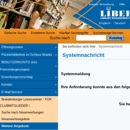
Interne Verwaltung
Hilfe
Englisch
Deutsch
Einfache Suche
Erweiterte Suche
Häufige Suchbegriffe
Sucheinträge löschen
Suche nach
Sie befinden sich hier
:
Systemnachricht
Öffnungszeiten
Systemnachricht
Pücklerbibliothek im Schloss Branitz
BENUTZERKONTO (incl.
Fristverlängerungen)
Systemmeldung
Erwerbungsvorschlag
Kontakt
Ihre Anforderung konnte aus den folg
E-Mail-Service
Brandenburger Lesesommer - FÜR
Sie h
CLUBMITGLIEDER !
Suche nach Neuerwerbungen
Neuerwerbungsliste
Weitere Angebote