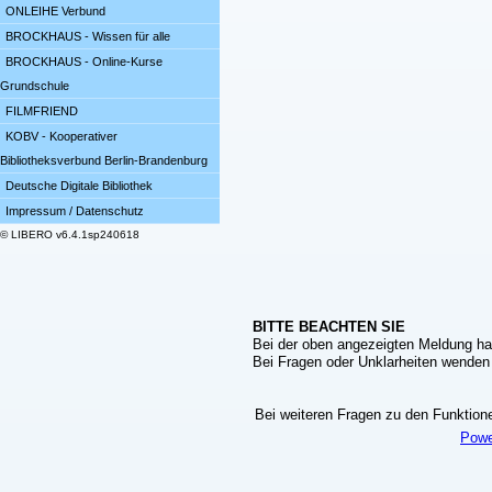
ONLEIHE Verbund
BROCKHAUS - Wissen für alle
BROCKHAUS - Online-Kurse
Grundschule
FILMFRIEND
KOBV - Kooperativer
Bibliotheksverbund Berlin-Brandenburg
Deutsche Digitale Bibliothek
Impressum / Datenschutz
© LIBERO v6.4.1sp240618
BITTE BEACHTEN SIE
Bei der oben angezeigten Meldung ha
Bei Fragen oder Unklarheiten wenden S
Bei weiteren Fragen zu den Funktionen
Powe