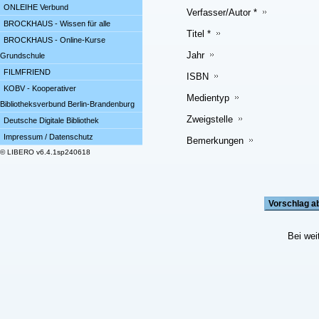
ONLEIHE Verbund
Verfasser/Autor *
BROCKHAUS - Wissen für alle
Titel *
BROCKHAUS - Online-Kurse
Jahr
Grundschule
FILMFRIEND
ISBN
KOBV - Kooperativer
Medientyp
Bibliotheksverbund Berlin-Brandenburg
Zweigstelle
Deutsche Digitale Bibliothek
Impressum / Datenschutz
Bemerkungen
© LIBERO v6.4.1sp240618
Bei wei