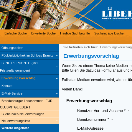
Einfache Suche
Erweiterte Suche
Häufige Suchbegriffe
Sucheinträge löschen
Sie befinden sich hier
:
Erwerbungsvorschlag
Öffnungszeiten
Erwerbungsvorschlag
Pücklerbibliothek im Schloss Branitz
BENUTZERKONTO (incl.
Wenn Sie zu einem Thema keine Medien im
Bitte füllen Sie dazu das Formular aus und k
Fristverlängerungen)
Erwerbungsvorschlag
Falls das Medium erworben wird, wird es für
Kontakt
Vielen Dank!
E-Mail-Service
Erwerbungsvorschlag
Brandenburger Lesesommer - FÜR
CLUBMITGLIEDER !
Benutzer Vor- und Zuname *
Suche nach Neuerwerbungen
Benutzernummer *
Neuerwerbungsliste
E-Mail-Adresse
Weitere Angebote