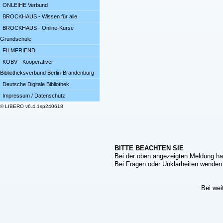
ONLEIHE Verbund
BROCKHAUS - Wissen für alle
BROCKHAUS - Online-Kurse
Grundschule
FILMFRIEND
KOBV - Kooperativer
Bibliotheksverbund Berlin-Brandenburg
Deutsche Digitale Bibliothek
Impressum / Datenschutz
© LIBERO v6.4.1sp240618
BITTE BEACHTEN SIE
Bei der oben angezeigten Meldung ha
Bei Fragen oder Unklarheiten wenden S
Bei wei