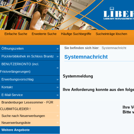
Einfache Suche
Erweiterte Suche
Häufige Suchbegriffe
Sucheinträge löschen
Sie befinden sich hier
:
Systemnachricht
Öffnungszeiten
Systemnachricht
Pücklerbibliothek im Schloss Branitz
BENUTZERKONTO (incl.
Fristverlängerungen)
Systemmeldung
Erwerbungsvorschlag
Kontakt
Ihre Anforderung konnte aus den folg
E-Mail-Service
Brandenburger Lesesommer - FÜR
Ihre 
CLUBMITGLIEDER !
Bitte
Suche nach Neuerwerbungen
Neuerwerbungsliste
Weitere Angebote