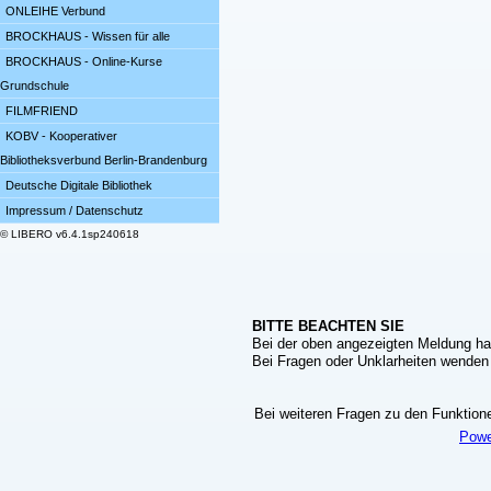
ONLEIHE Verbund
BROCKHAUS - Wissen für alle
BROCKHAUS - Online-Kurse
Grundschule
FILMFRIEND
KOBV - Kooperativer
Bibliotheksverbund Berlin-Brandenburg
Deutsche Digitale Bibliothek
Impressum / Datenschutz
© LIBERO v6.4.1sp240618
BITTE BEACHTEN SIE
Bei der oben angezeigten Meldung ha
Bei Fragen oder Unklarheiten wenden S
Bei weiteren Fragen zu den Funktionen
Powe