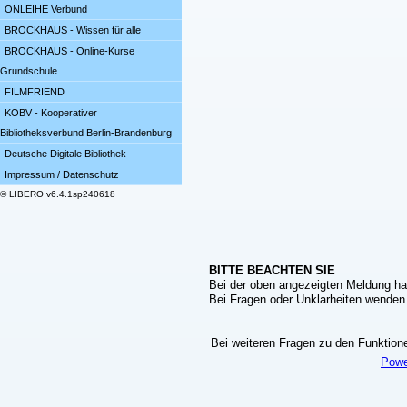
ONLEIHE Verbund
BROCKHAUS - Wissen für alle
BROCKHAUS - Online-Kurse
Grundschule
FILMFRIEND
KOBV - Kooperativer
Bibliotheksverbund Berlin-Brandenburg
Deutsche Digitale Bibliothek
Impressum / Datenschutz
© LIBERO v6.4.1sp240618
BITTE BEACHTEN SIE
Bei der oben angezeigten Meldung ha
Bei Fragen oder Unklarheiten wenden S
Bei weiteren Fragen zu den Funktionen
Powe