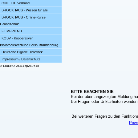
ONLEIHE Verbund
BROCKHAUS - Wissen für alle
BROCKHAUS - Online-Kurse
Grundschule
FILMFRIEND
KOBV - Kooperativer
Bibliotheksverbund Berlin-Brandenburg
Deutsche Digitale Bibliothek
Impressum / Datenschutz
© LIBERO v6.4.1sp240618
BITTE BEACHTEN SIE
Bei der oben angezeigten Meldung ha
Bei Fragen oder Unklarheiten wenden S
Bei weiteren Fragen zu den Funktionen
Powe