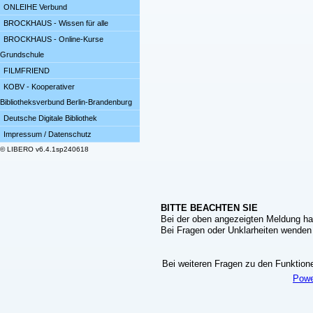
ONLEIHE Verbund
BROCKHAUS - Wissen für alle
BROCKHAUS - Online-Kurse
Grundschule
FILMFRIEND
KOBV - Kooperativer
Bibliotheksverbund Berlin-Brandenburg
Deutsche Digitale Bibliothek
Impressum / Datenschutz
© LIBERO v6.4.1sp240618
BITTE BEACHTEN SIE
Bei der oben angezeigten Meldung ha
Bei Fragen oder Unklarheiten wenden S
Bei weiteren Fragen zu den Funktionen
Powe