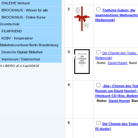
ONLEIHE Verbund
2
Tödliche Gaben: die
BROCKHAUS - Wissen für alle
spannendsten Weihnachts
BROCKHAUS - Online-Kurse
[Belletristik]
Grundschule
FILMFRIEND
KOBV - Kooperativer
Bibliotheksverbund Berlin-Brandenburg
3
Deutsche Digitale Bibliothek
Die Chemie des Todes: T
[Belletristik]
Impressum / Datenschutz
Reihe:
David Hunter
Band 
© LIBERO v6.4.1sp240618
4
¬Die¬ Chemie des Tod
Roman um David Hunter] 
[Hörbuch CD (Erw.-Belletri
Reihe:
David Hunter
Ban
5
Die Chemie des Todes
[E-Audio]