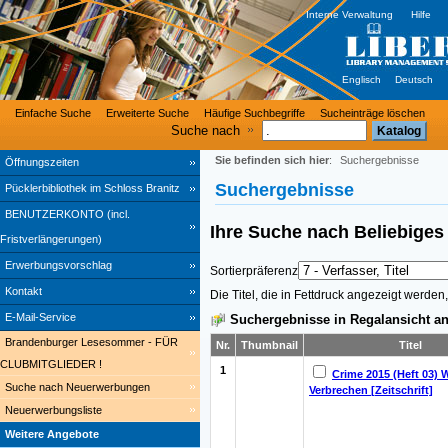
Interne Verwaltung
Hilfe
Englisch
Deutsch
Einfache Suche
Erweiterte Suche
Häufige Suchbegriffe
Sucheinträge löschen
Suche nach
Sie befinden sich hier
:
Suchergebnisse
Öffnungszeiten
Suchergebnisse
Pücklerbibliothek im Schloss Branitz
BENUTZERKONTO (incl.
Ihre Suche nach
Beliebige
Fristverlängerungen)
Erwerbungsvorschlag
Sortierpräferenz
Kontakt
Die Titel, die in Fettdruck angezeigt werde
E-Mail-Service
Suchergebnisse in Regalansicht an
Brandenburger Lesesommer - FÜR
Nr.
Thumbnail
Titel
CLUBMITGLIEDER !
1
Crime 2015 (Heft 03) 
Suche nach Neuerwerbungen
Verbrechen [Zeitschrift]
Neuerwerbungsliste
Weitere Angebote