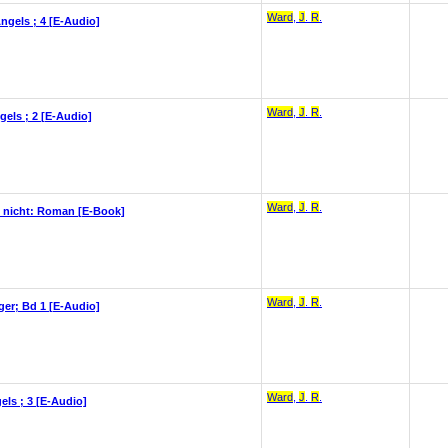
Ward
,
J
.
R
.
ngels ; 4 [E-Audio]
Ward
,
J
.
R
.
els ; 2 [E-Audio]
Ward
,
J
.
R
.
 nicht: Roman [E-Book]
Ward
,
J
.
R
.
ger; Bd 1 [E-Audio]
Ward
,
J
.
R
.
els ; 3 [E-Audio]