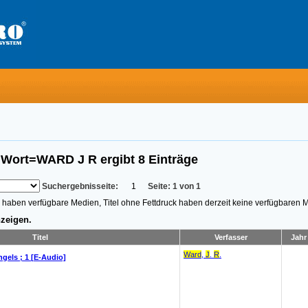
s Wort=WARD J R
ergibt
8
Einträge
Suchergebnisseite:
1
Seite: 1 von 1
n, haben verfügbare Medien, Titel ohne Fettdruck haben derzeit keine verfügbaren 
zeigen.
Titel
Verfasser
Jahr
Ward
,
J
.
R
.
ngels ; 1 [E-Audio]