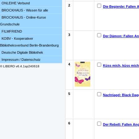
ONLEIHE Verbund
2
Die Begierde: Fallen A
BROCKHAUS - Wissen für alle
BROCKHAUS - Online-Kurse
Grundschule
FILMFRIEND
3
Der Dämon: Fallen Ang
KOBV - Kooperativer
Bibliotheksverbund Berlin-Brandenburg
Deutsche Digitale Bibliothek
Impressum / Datenschutz
4
Küss mich, küss mich
© LIBERO v6.4.1sp240618
5
Nachtjagd: Black Dag
6
Der Rebell: Fallen Ang