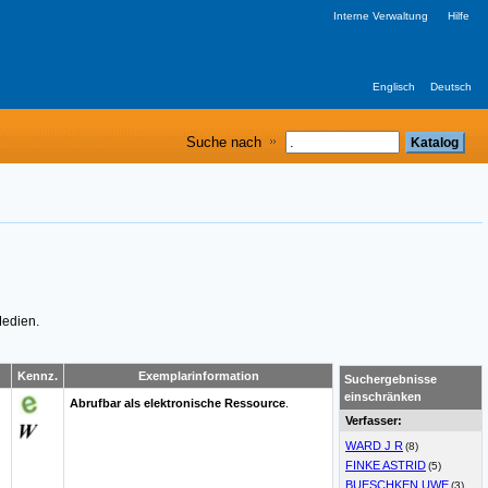
Interne Verwaltung
Hilfe
Englisch
Deutsch
Suche nach
Medien.
Kennz.
Exemplarinformation
Suchergebnisse
einschränken
Abrufbar als elektronische Ressource
.
Verfasser:
WARD J R
(8)
FINKE ASTRID
(5)
BUESCHKEN UWE
(3)