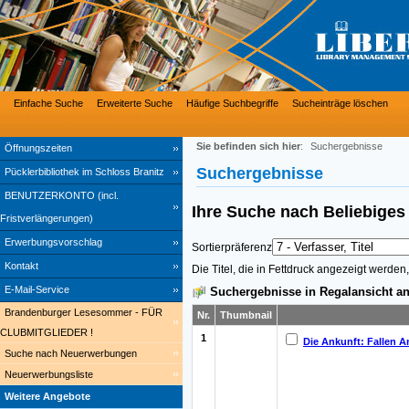
Einfache Suche
Erweiterte Suche
Häufige Suchbegriffe
Sucheinträge löschen
Sie befinden sich hier
:
Suchergebnisse
Öffnungszeiten
Suchergebnisse
Pücklerbibliothek im Schloss Branitz
BENUTZERKONTO (incl.
Ihre Suche nach
Beliebige
Fristverlängerungen)
Erwerbungsvorschlag
Sortierpräferenz
Kontakt
Die Titel, die in Fettdruck angezeigt werde
E-Mail-Service
Suchergebnisse in Regalansicht an
Brandenburger Lesesommer - FÜR
Nr.
Thumbnail
CLUBMITGLIEDER !
1
Die Ankunft: Fallen A
Suche nach Neuerwerbungen
Neuerwerbungsliste
Weitere Angebote