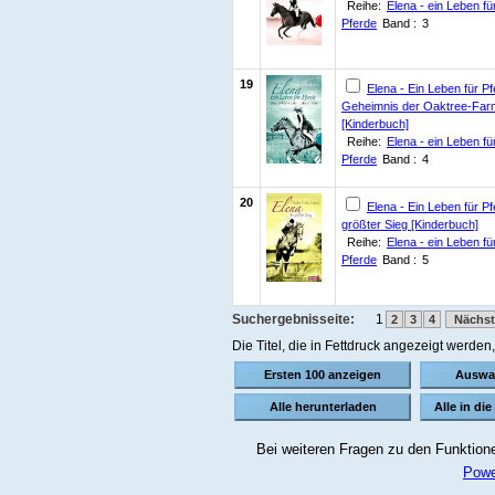
Reihe:
Elena - ein Leben fü
Pferde
Band :
3
19
Elena - Ein Leben für P
Geheimnis der Oaktree-Far
[Kinderbuch]
Reihe:
Elena - ein Leben fü
Pferde
Band :
4
20
Elena - Ein Leben für Pf
größter Sieg [Kinderbuch]
Reihe:
Elena - ein Leben fü
Pferde
Band :
5
Suchergebnisseite:
1
2
3
4
Nächst
Die Titel, die in Fettdruck angezeigt werde
Bei weiteren Fragen zu den Funktionen
Powe