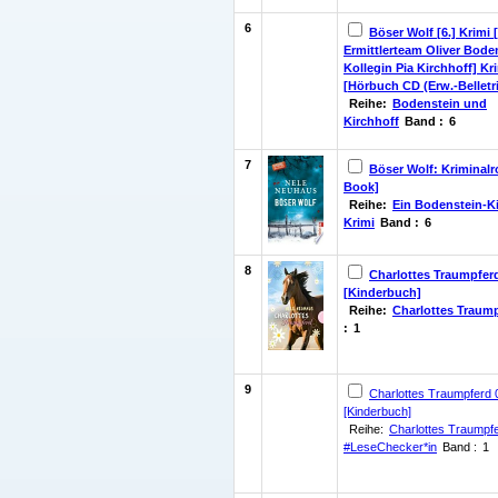
6
Böser Wolf [6.] Krimi
Ermittlerteam Oliver Bode
Kollegin Pia Kirchhoff] Kr
[Hörbuch CD (Erw.-Belletri
Reihe:
Bodenstein und
Kirchhoff
Band :
6
7
Böser Wolf: Kriminal
Book]
Reihe:
Ein Bodenstein-Ki
Krimi
Band :
6
8
Charlottes Traumpfer
[Kinderbuch]
Reihe:
Charlottes Traum
:
1
9
Charlottes Traumpferd 
[Kinderbuch]
Reihe:
Charlottes Traumpf
#LeseChecker*in
Band :
1