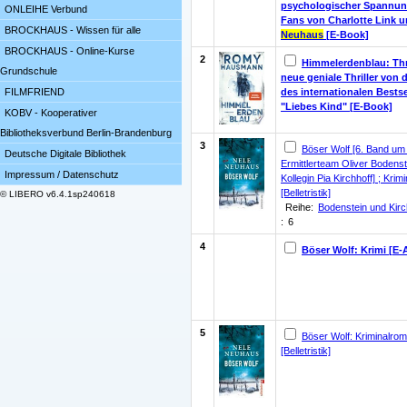
psychologischer Spannun
ONLEIHE Verbund
Fans von Charlotte Link 
BROCKHAUS - Wissen für alle
Neuhaus
[E-Book]
BROCKHAUS - Online-Kurse
2
Himmelerdenblau: Thri
Grundschule
neue geniale Thriller von 
des internationalen Bestse
FILMFRIEND
"Liebes Kind" [E-Book]
KOBV - Kooperativer
Bibliotheksverbund Berlin-Brandenburg
3
Böser Wolf [6. Band um
Deutsche Digitale Bibliothek
Ermittlerteam Oliver Bodens
Impressum / Datenschutz
Kollegin Pia Kirchhoff] ; Kri
[Belletristik]
© LIBERO v6.4.1sp240618
Reihe:
Bodenstein und Kirc
:
6
4
Böser Wolf: Krimi [E-
5
Böser Wolf: Kriminalro
[Belletristik]