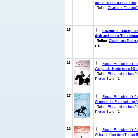
doch Freunde [Kinderbuch]
Reihe:
Charlottes Traumpf
15
Charlottes Traumpfer
dick und dünn [Kinderbuc
Reihe:
Charlottes Traum
:
6
16
Elena - Ein Leben für Pf
Gegen alle Hindernisse [Kin
Reihe:
Elena - ein Leben fü
Pferde
Band :
1
17
Elena - Ein Leben für Pf
Sommer der Entscheidung [
Reihe:
Elena - ein Leben fü
Pferde
Band :
2
18
Elena - Ein Leben für Pf
Schatten über dem Turnier [