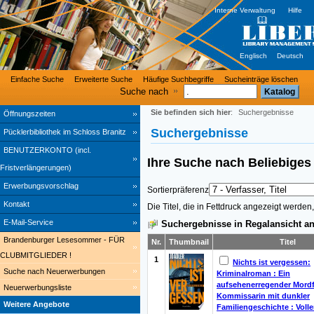
Interne Verwaltung
Hilfe
Englisch
Deutsch
Einfache Suche
Erweiterte Suche
Häufige Suchbegriffe
Sucheinträge löschen
Suche nach
Sie befinden sich hier
:
Suchergebnisse
Öffnungszeiten
Suchergebnisse
Pücklerbibliothek im Schloss Branitz
BENUTZERKONTO (incl.
Ihre Suche nach
Beliebig
Fristverlängerungen)
Erwerbungsvorschlag
Sortierpräferenz
Kontakt
Die Titel, die in Fettdruck angezeigt werde
E-Mail-Service
Suchergebnisse in Regalansicht an
Brandenburger Lesesommer - FÜR
Nr.
Thumbnail
Titel
CLUBMITGLIEDER !
1
Nichts ist vergessen:
Suche nach Neuerwerbungen
Kriminalroman : Ein
aufsehenerregender Mordfa
Neuerwerbungsliste
Kommissarin mit dunkler
Weitere Angebote
Familiengeschichte : Volle