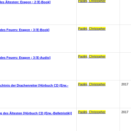
Paolini
,
Christopher
des Ältesten: Eragon ; 2 [E-Book]
Paolini
,
Christopher
 des Feuers: Eragon ; 3 [E-Book]
Paolini
,
Christopher
 des Feuers: Eragon ; 3 [E-Audio]
Paolini
,
Christopher
2017
chtnis der Drachenreiter [Hörbuch CD (Erw.-
Paolini
,
Christopher
2017
g des Ältesten [Hörbuch CD (Erw.-Belletristik)]