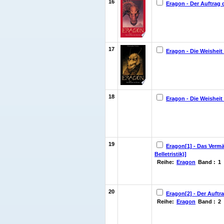
16
Eragon - Der Auftrag 
17
Eragon - Die Weisheit
18
Eragon - Die Weisheit
19
Eragon[1] - Das Vermä
Belletristik)]
Reihe:
Eragon
Band :
1
20
Eragon[2] - Der Auftra
Reihe:
Eragon
Band :
2