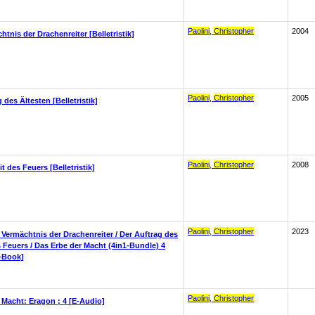
Paolini
,
Christopher
2004
tnis der Drachenreiter [Belletristik]
Paolini
,
Christopher
2005
 des Ältesten [Belletristik]
Paolini
,
Christopher
2008
t des Feuers [Belletristik]
Paolini
,
Christopher
2023
Vermächtnis der Drachenreiter / Der Auftrag des
s Feuers / Das Erbe der Macht (4in1-Bundle) 4
-Book]
Paolini
,
Christopher
 Macht: Eragon ; 4 [E-Audio]