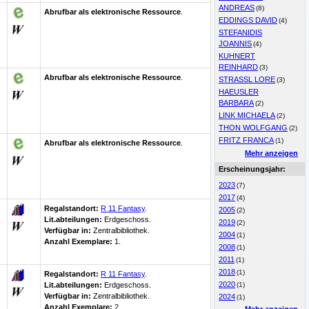
ANDREAS
(8)
Abrufbar als elektronische Ressource
.
EDDINGS DAVID
(4)
STEFANIDIS
JOANNIS
(4)
KUHNERT
REINHARD
(3)
Abrufbar als elektronische Ressource
.
STRASSL LORE
(3)
HAEUSLER
BARBARA
(2)
LINK MICHAELA
(2)
THON WOLFGANG
(2)
FRITZ FRANCA
(1)
Abrufbar als elektronische Ressource
.
Mehr anzeigen
Erscheinungsjahr:
2023
(7)
2017
(4)
Regalstandort:
R 11 Fantasy
.
2005
(2)
Lit.abteilungen:
Erdgeschoss.
2019
(2)
Verfügbar in:
Zentralbibliothek
.
2004
(1)
Anzahl Exemplare:
1.
2008
(1)
2011
(1)
2018
(1)
Regalstandort:
R 11 Fantasy
.
2020
Lit.abteilungen:
Erdgeschoss.
(1)
Verfügbar in:
Zentralbibliothek
.
2024
(1)
Anzahl Exemplare:
2.