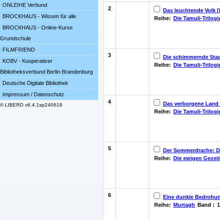
ONLEIHE Verbund
2
Das leuchtende Volk 
BROCKHAUS - Wissen für alle
Reihe:
Die Tamuli-Trilogi
BROCKHAUS - Online-Kurse
Grundschule
FILMFRIEND
3
Die schimmernde Stad
KOBV - Kooperativer
Reihe:
Die Tamuli-Trilogi
Bibliotheksverbund Berlin-Brandenburg
Deutsche Digitale Bibliothek
Impressum / Datenschutz
4
Das verborgene Land 
© LIBERO v6.4.1sp240618
Reihe:
Die Tamuli-Trilogi
5
Der Sommerdrache: Die
Reihe:
Die ewigen Gezei
6
Eine dunkle Bedrohung
Reihe:
Murtagh
Band :
1