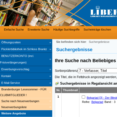
Einfache Suche
Erweiterte Suche
Häufige Suchbegriffe
Sucheinträge löschen
Sie befinden sich hier
:
Suchergebnisse
Öffnungszeiten
Suchergebnisse
Pücklerbibliothek im Schloss Branitz
BENUTZERKONTO (incl.
Ihre Suche nach
Beliebige
Fristverlängerungen)
Erwerbungsvorschlag
Sortierpräferenz
Kontakt
Die Titel, die in Fettdruck angezeigt werde
E-Mail-Service
Suchergebnisse in Regalansicht an
Brandenburger Lesesommer - FÜR
Nr.
Thumbnail
CLUBMITGLIEDER !
1
Belgariad [3] - Der Blind
Suche nach Neuerwerbungen
Reihe:
Belgariad
Band :
3
Neuerwerbungsliste
Weitere Angebote