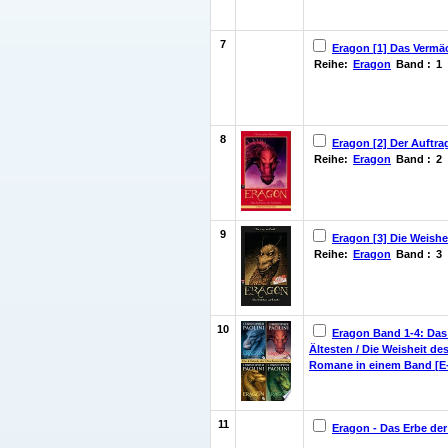
7
Eragon [1] Das Vermäch
Reihe:
Eragon
Band :
1
8
Eragon [2] Der Auftrag
Reihe:
Eragon
Band :
2
9
Eragon [3] Die Weishei
Reihe:
Eragon
Band :
3
10
Eragon Band 1-4: Das 
Ältesten / Die Weisheit de
Romane in einem Band [E
11
Eragon - Das Erbe der