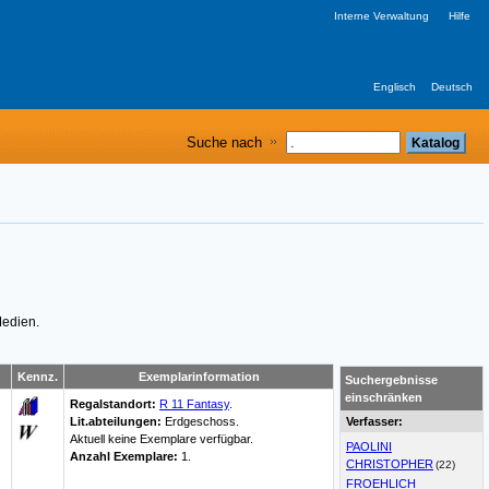
Interne Verwaltung
Hilfe
Englisch
Deutsch
Suche nach
Medien.
Kennz.
Exemplarinformation
Suchergebnisse
einschränken
Regalstandort:
R 11 Fantasy
.
Lit.abteilungen:
Erdgeschoss.
Verfasser:
Aktuell keine Exemplare verfügbar
.
PAOLINI
Anzahl Exemplare:
1.
CHRISTOPHER
(22)
FROEHLICH