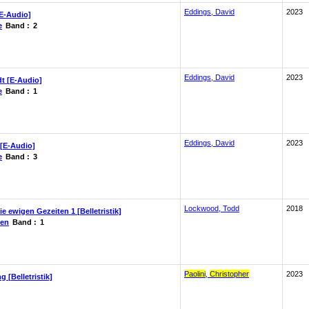
Eddings, David
2023
[E-Audio]
e
Band :
2
Eddings, David
2023
t [E-Audio]
e
Band :
1
Eddings, David
2023
[E-Audio]
e
Band :
3
Lockwood, Todd
2018
 ewigen Gezeiten 1 [Belletristik]
ten
Band :
1
Paolini
,
Christopher
2023
 [Belletristik]