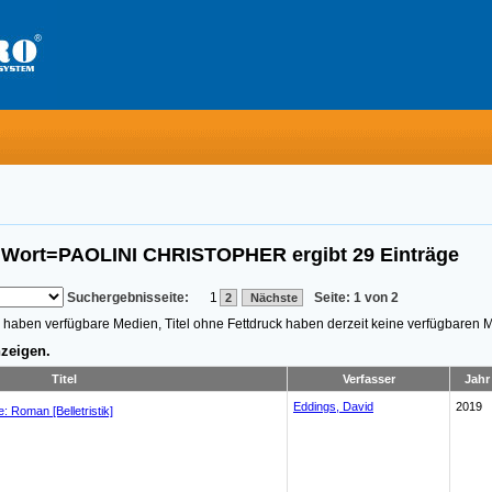
s Wort=PAOLINI CHRISTOPHER
ergibt
29
Einträge
Suchergebnisseite:
1
Seite: 1 von 2
2
Nächste
n, haben verfügbare Medien, Titel ohne Fettdruck haben derzeit keine verfügbaren 
zeigen.
Titel
Verfasser
Jahr
Eddings, David
2019
e: Roman [Belletristik]