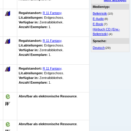
Mehr anzeigen
Medientyp:
Regalstandort:
R 11 Fantasy
.
Belletristik
(10)
Lit.abteilungen:
Erdgeschoss.
E-Audio
(8)
Verfügbar in:
Zentralbibliothek
.
E-Book
(7)
Anzahl Exemplare:
1.
Hörbuch CD (Erw.-
Belletristik)
(4)
Regalstandort:
R 11 Fantasy
.
Sprache:
Lit.abteilungen:
Erdgeschoss.
Deutsch
(29)
Verfügbar in:
Zentralbibliothek
.
Anzahl Exemplare:
1.
Regalstandort:
R 11 Fantasy
.
Lit.abteilungen:
Erdgeschoss.
Verfügbar in:
Zentralbibliothek
.
Anzahl Exemplare:
1.
Abrufbar als elektronische Ressource
.
Abrufbar als elektronische Ressource
.