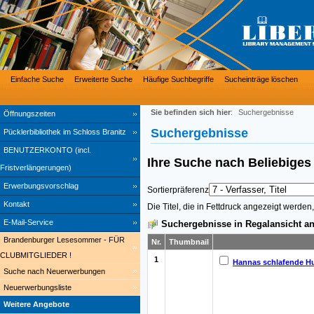
Einfache Suche
Erweiterte Suche
Häufige Suchbegriffe
Sucheinträge löschen
Sie befinden sich hier
:
Suchergebnisse
Öffnungszeiten
Suchergebnisse
Pücklerbibliothek im Schloss Branitz
BENUTZERKONTO (incl.
Ihre Suche nach
Beliebig
Fristverlängerungen)
Erwerbungsvorschlag
Sortierpräferenz
Kontakt
Die Titel, die in Fettdruck angezeigt werde
E-Mail-Service
Suchergebnisse in Regalansicht an
Brandenburger Lesesommer - FÜR
Nr.
Thumbnail
CLUBMITGLIEDER !
1
Hannas schlafende H
Suche nach Neuerwerbungen
Neuerwerbungsliste
Weitere Angebote