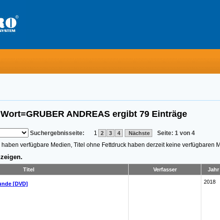
es Wort=GRUBER ANDREAS
ergibt
79
Einträge
Suchergebnisseite:
1
Seite: 1 von 4
2
3
4
Nächste
n, haben verfügbare Medien, Titel ohne Fettdruck haben derzeit keine verfügbaren 
zeigen.
Titel
Verfasser
Jahr
2018
unde [DVD]