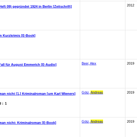
2012
ft 09) gegründet 1924 in Berlin [Zeitschrift]
n Kurzkrimis [E-Book]
Beer, Alex
2019
Fall für August Emmerich [E-Audio]
Götz,
Andreas
2019
man nicht [1.] Kriminalroman [um Karl Wieners]
 :
1
Götz,
Andreas
2019
 man nicht: Kriminalroman [E-Book]