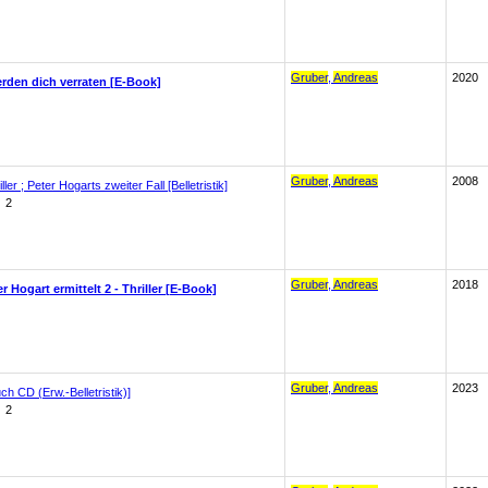
Gruber
,
Andreas
2020
rden dich verraten [E-Book]
Gruber
,
Andreas
2008
er ; Peter Hogarts zweiter Fall [Belletristik]
2
Gruber
,
Andreas
2018
 Hogart ermittelt 2 - Thriller [E-Book]
Gruber
,
Andreas
2023
h CD (Erw.-Belletristik)]
2