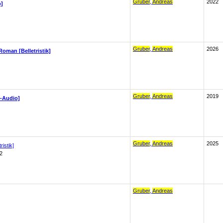
Gruber
,
Andreas
2022
o]
Gruber
,
Andreas
2026
Roman [Belletristik]
Gruber
,
Andreas
2019
E-Audio]
Gruber
,
Andreas
2025
ristik]
2
Gruber
,
Andreas