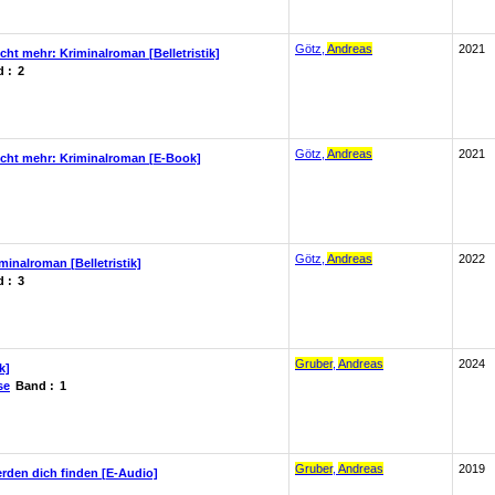
Götz,
Andreas
2021
icht mehr: Kriminalroman [Belletristik]
 :
2
Götz,
Andreas
2021
nicht mehr: Kriminalroman [E-Book]
Götz,
Andreas
2022
iminalroman [Belletristik]
 :
3
Gruber
,
Andreas
2024
k]
se
Band :
1
Gruber
,
Andreas
2019
rden dich finden [E-Audio]