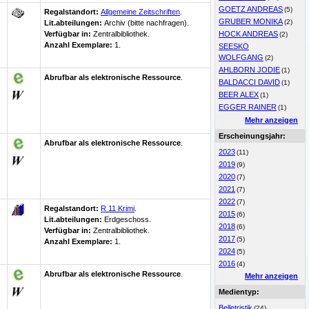
GOETZ ANDREAS
(5)
Regalstandort:
Allgemeine Zeitschriften
.
GRUBER MONIKA
(2)
Lit.abteilungen:
Archiv (bitte nachfragen).
Verfügbar in:
Zentralbibliothek
.
HOCK ANDREAS
(2)
Anzahl Exemplare:
1.
SEESKO
WOLFGANG
(2)
AHLBORN JODIE
(1)
Abrufbar als elektronische Ressource
.
BALDACCI DAVID
(1)
BEER ALEX
(1)
EGGER RAINER
(1)
Mehr anzeigen
Erscheinungsjahr:
Abrufbar als elektronische Ressource
.
2023
(11)
2019
(9)
2020
(7)
2021
(7)
2022
(7)
Regalstandort:
R 11 Krimi
.
2015
(6)
Lit.abteilungen:
Erdgeschoss.
2018
(6)
Verfügbar in:
Zentralbibliothek
.
2017
(5)
Anzahl Exemplare:
1.
2024
(5)
2016
(4)
Abrufbar als elektronische Ressource
.
Mehr anzeigen
Medientyp:
Belletristik
(24)