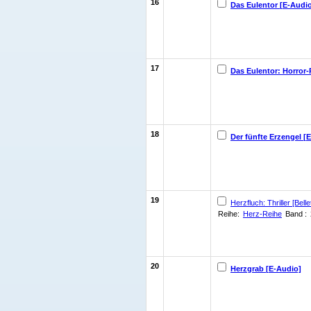
16
Das Eulentor [E-Audi
17
Das Eulentor: Horror-
18
Der fünfte Erzengel [
19
Herzfluch: Thriller [Bellet
Reihe:
Herz-Reihe
Band :
20
Herzgrab [E-Audio]