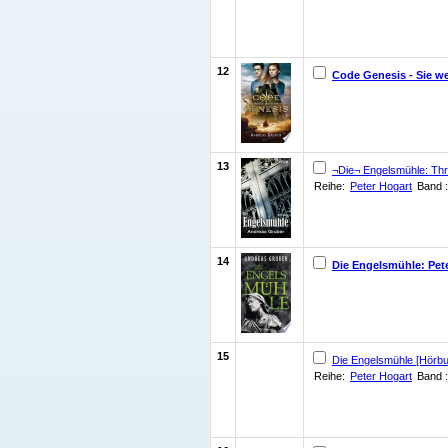
12
Code Genesis - Sie we
13
¬Die¬ Engelsmühle: Thrill
Reihe:
Peter Hogart
Band :
14
Die Engelsmühle: Peter
15
Die Engelsmühle [Hörbuc
Reihe:
Peter Hogart
Band :