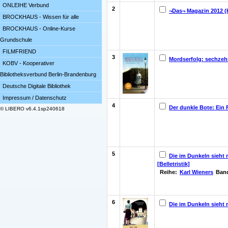
ONLEIHE Verbund
2
¬Das¬ Magazin 2012 (He
BROCKHAUS - Wissen für alle
BROCKHAUS - Online-Kurse
Grundschule
FILMFRIEND
3
Mordserfolg: sechzeh
KOBV - Kooperativer
Bibliotheksverbund Berlin-Brandenburg
Deutsche Digitale Bibliothek
Impressum / Datenschutz
4
Der dunkle Bote: Ein 
© LIBERO v6.4.1sp240618
5
Die im Dunkeln sieht 
[Belletristik]
Reihe:
Karl Wieners
Band
6
Die im Dunkeln sieht