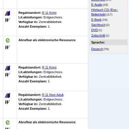
E-Audio
(18)
Hörbuch CD (Erw.-
Regalstandort:
R 11 Krimi
.
Belletristik)
(17)
Lit.abteilungen:
Erdgeschoss.
E-Book
(16)
Verfügbar in:
Zentralbibliothek
.
Sachbuch
(2)
Anzahl Exemplare:
1.
DVD
(1)
Zeitschrift
(1)
Abrufbar als elektronische Ressource
.
Sprache:
Deutsch
(79)
Regalstandort:
R 11 Krimi
.
Lit.abteilungen:
Erdgeschoss.
Verfügbar in:
Zentralbibliothek
.
Anzahl Exemplare:
1.
Regalstandort:
R 11 New Adult
.
Lit.abteilungen:
Erdgeschoss.
Verfügbar in:
Zentralbibliothek
.
Anzahl Exemplare:
1.
Abrufbar als elektronische Ressource
.