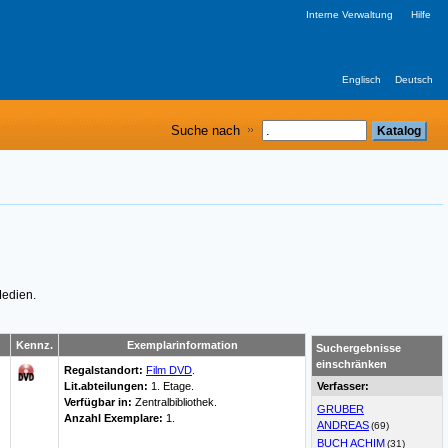
Interne Verwaltung
Hilfe
Englisch
Deutsch
Suche nach
Medien.
Kennz.
Exemplarinformation
Suchergebnisse
einschränken
Regalstandort:
Film DVD
.
Lit.abteilungen:
1. Etage.
Verfasser:
Verfügbar in:
Zentralbibliothek
.
GRUBER
Anzahl Exemplare:
1.
ANDREAS
(69)
BUCH ACHIM
(31)