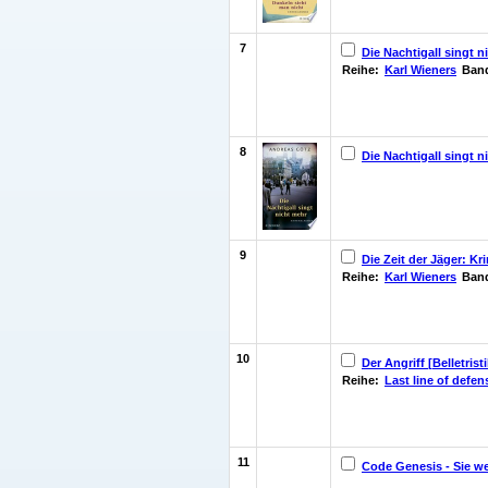
7
Die Nachtigall singt n
Reihe:
Karl Wieners
Band
8
Die Nachtigall singt 
9
Die Zeit der Jäger: Kr
Reihe:
Karl Wieners
Band
10
Der Angriff [Belletristi
Reihe:
Last line of defen
11
Code Genesis - Sie we