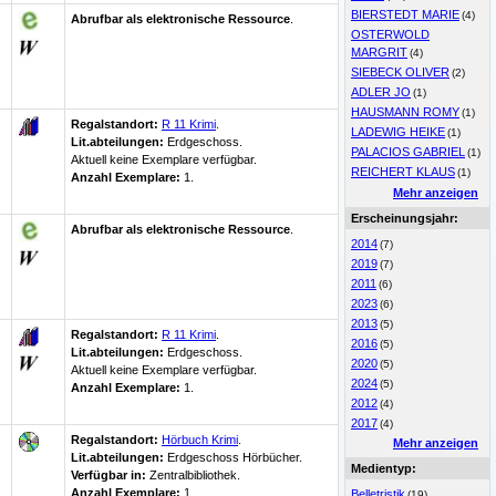
BIERSTEDT MARIE
(4)
Abrufbar als elektronische Ressource
.
OSTERWOLD
MARGRIT
(4)
SIEBECK OLIVER
(2)
ADLER JO
(1)
HAUSMANN ROMY
(1)
Regalstandort:
R 11 Krimi
.
LADEWIG HEIKE
(1)
Lit.abteilungen:
Erdgeschoss.
PALACIOS GABRIEL
(1)
Aktuell keine Exemplare verfügbar
.
REICHERT KLAUS
(1)
Anzahl Exemplare:
1.
Mehr anzeigen
Erscheinungsjahr:
Abrufbar als elektronische Ressource
.
2014
(7)
2019
(7)
2011
(6)
2023
(6)
2013
(5)
Regalstandort:
R 11 Krimi
.
2016
(5)
Lit.abteilungen:
Erdgeschoss.
2020
(5)
Aktuell keine Exemplare verfügbar
.
2024
(5)
Anzahl Exemplare:
1.
2012
(4)
2017
(4)
Regalstandort:
Hörbuch Krimi
.
Mehr anzeigen
Lit.abteilungen:
Erdgeschoss Hörbücher.
Medientyp:
Verfügbar in:
Zentralbibliothek
.
Anzahl Exemplare:
1.
Belletristik
(19)