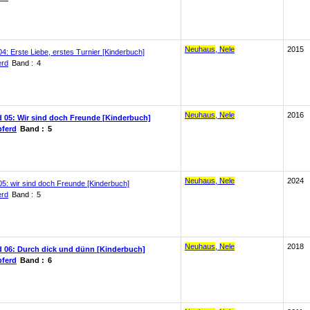
Neuhaus
,
Nele
2015
4: Erste Liebe, erstes Turnier [Kinderbuch]
erd
Band :
4
Neuhaus
,
Nele
2016
d 05: Wir sind doch Freunde [Kinderbuch]
pferd
Band :
5
Neuhaus
,
Nele
2024
05: wir sind doch Freunde [Kinderbuch]
erd
Band :
5
Neuhaus
,
Nele
2018
d 06: Durch dick und dünn [Kinderbuch]
pferd
Band :
6