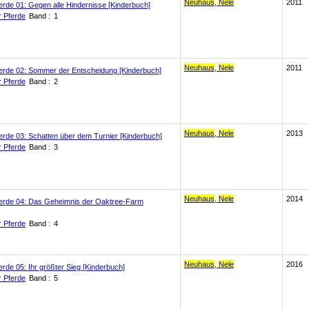
Neuhaus
,
Nele
2011
ferde 01: Gegen alle Hindernisse [Kinderbuch]
r Pferde
Band :
1
Neuhaus
,
Nele
2011
Pferde 02: Sommer der Entscheidung [Kinderbuch]
r Pferde
Band :
2
Neuhaus
,
Nele
2013
ferde 03: Schatten über dem Turnier [Kinderbuch]
r Pferde
Band :
3
Neuhaus
,
Nele
2014
Pferde 04: Das Geheimnis der Oaktree-Farm
r Pferde
Band :
4
Neuhaus
,
Nele
2016
erde 05: Ihr größter Sieg [Kinderbuch]
r Pferde
Band :
5