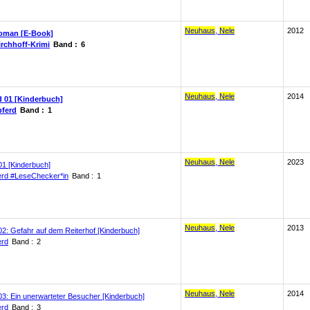
Neuhaus
,
Nele
2012
roman [E-Book]
rchhoff-Krimi
Band :
6
Neuhaus
,
Nele
2014
d 01 [Kinderbuch]
pferd
Band :
1
Neuhaus
,
Nele
2023
01 [Kinderbuch]
erd #LeseChecker*in
Band :
1
Neuhaus
,
Nele
2013
02: Gefahr auf dem Reiterhof [Kinderbuch]
erd
Band :
2
Neuhaus
,
Nele
2014
03: Ein unerwarteter Besucher [Kinderbuch]
erd
Band :
3