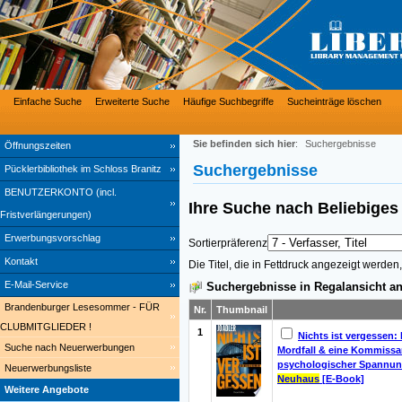
Einfache Suche
Erweiterte Suche
Häufige Suchbegriffe
Sucheinträge löschen
Sie befinden sich hier
:
Suchergebnisse
Öffnungszeiten
Suchergebnisse
Pücklerbibliothek im Schloss Branitz
BENUTZERKONTO (incl.
Ihre Suche nach
Beliebig
Fristverlängerungen)
Erwerbungsvorschlag
Sortierpräferenz
Kontakt
Die Titel, die in Fettdruck angezeigt werde
E-Mail-Service
Suchergebnisse in Regalansicht an
Brandenburger Lesesommer - FÜR
Nr.
Thumbnail
CLUBMITGLIEDER !
1
Nichts ist vergessen:
Suche nach Neuerwerbungen
Mordfall & eine Kommissar
psychologischer Spannung
Neuerwerbungsliste
Neuhaus
[E-Book]
Weitere Angebote