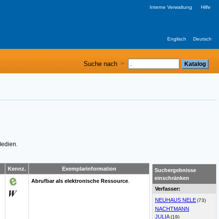
Interne Verwaltung
Hilfe
Englisch
Deutsch
Suche nach
Medien.
Kennz.
Exemplarinformation
Suchergebnisse
einschränken
Abrufbar als elektronische Ressource
.
Verfasser:
NEUHAUS NELE
(73)
NACHTMANN
JULIA
(19)