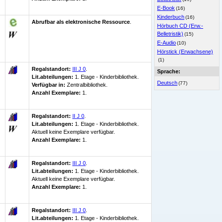
E-Book
(16)
Kinderbuch
(16)
Abrufbar als elektronische Ressource
.
Hörbuch CD (Erw.-
Belletristik)
(15)
E-Audio
(10)
Hörstick (Erwachsene)
(1)
Regalstandort:
III J 0
.
Sprache:
Lit.abteilungen:
1. Etage - Kinderbibliothek.
Deutsch
(77)
Verfügbar in:
Zentralbibliothek
.
Anzahl Exemplare:
1.
Regalstandort:
II J 0
.
Lit.abteilungen:
1. Etage - Kinderbibliothek.
Aktuell keine Exemplare verfügbar
.
Anzahl Exemplare:
1.
Regalstandort:
III J 0
.
Lit.abteilungen:
1. Etage - Kinderbibliothek.
Aktuell keine Exemplare verfügbar
.
Anzahl Exemplare:
1.
Regalstandort:
III J 0
.
Lit.abteilungen:
1. Etage - Kinderbibliothek.