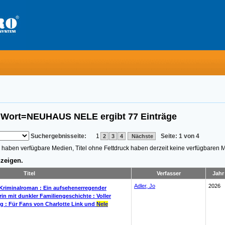
es Wort=NEUHAUS NELE
ergibt
77
Einträge
Suchergebnisseite:
1
Seite: 1 von 4
2
3
4
Nächste
n, haben verfügbare Medien, Titel ohne Fettdruck haben derzeit keine verfügbaren 
zeigen.
Titel
Verfasser
Jahr
Adler, Jo
2026
 Kriminalroman : Ein aufsehenerregender
in mit dunkler Familiengeschichte : Voller
 : Für Fans von Charlotte Link und
Nele