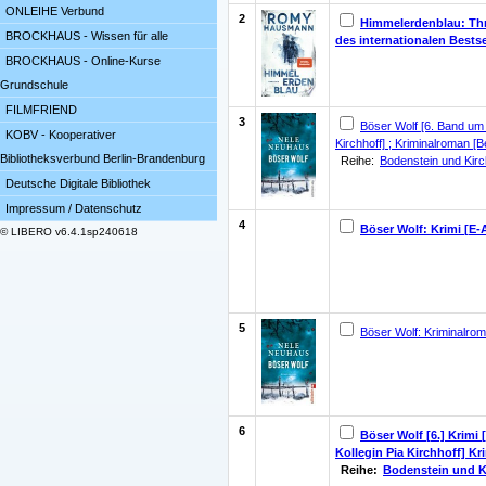
ONLEIHE Verbund
2
Himmelerdenblau: Thril
BROCKHAUS - Wissen für alle
des internationalen Bests
BROCKHAUS - Online-Kurse
Grundschule
FILMFRIEND
3
Böser Wolf [6. Band um 
KOBV - Kooperativer
Kirchhoff] ; Kriminalroman [Bel
Bibliotheksverbund Berlin-Brandenburg
Reihe:
Bodenstein und Kirc
Deutsche Digitale Bibliothek
Impressum / Datenschutz
4
Böser Wolf: Krimi [E-
© LIBERO v6.4.1sp240618
5
Böser Wolf: Kriminalroma
6
Böser Wolf [6.] Krimi
Kollegin Pia Kirchhoff] Kr
Reihe:
Bodenstein und K