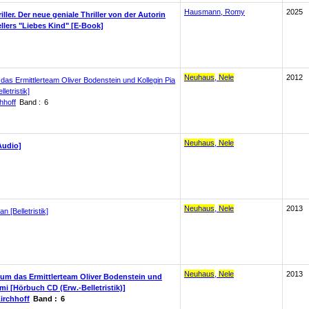
Hausmann, Romy
2025
ler. Der neue geniale Thriller von der Autorin
ellers "Liebes Kind" [E-Book]
Neuhaus
,
Nele
2012
das Ermittlerteam Oliver Bodenstein und Kollegin Pia
letristik]
hhoff
Band :
6
Neuhaus
,
Nele
Audio]
Neuhaus
,
Nele
2013
n [Belletristik]
Neuhaus
,
Nele
2013
 [um das Ermittlerteam Oliver Bodenstein und
imi [Hörbuch CD (Erw.-Belletristik)]
irchhoff
Band :
6