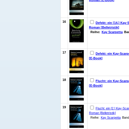
16
Defekt: ein [14.] Kay-
Roman [Belletristik]
Reihe:
Kay Scarpetta
Ba
17
Defekt: ein Kay-Scar
[E-Book]
18
Flucht: ein Kay-Scar
[E-Book]
19
Flucht: ein [2.] Kay-Sca
Roman [Belletristik]
Reihe:
Kay Scarpetta
Band