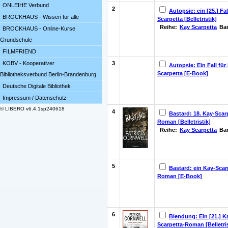
ONLEIHE Verbund
2
Autopsie: ein [25.] Fal
BROCKHAUS - Wissen für alle
Scarpetta [Belletristik]
Reihe:
Kay Scarpetta
Ba
BROCKHAUS - Online-Kurse
Grundschule
FILMFRIEND
3
KOBV - Kooperativer
Autopsie: Ein Fall für
Scarpetta [E-Book]
Bibliotheksverbund Berlin-Brandenburg
Deutsche Digitale Bibliothek
Impressum / Datenschutz
© LIBERO v6.4.1sp240618
4
Bastard: 18. Kay-Scar
Roman [Belletristik]
Reihe:
Kay Scarpetta
Ba
5
Bastard: ein Kay-Scar
Roman [E-Book]
6
Blendung: Ein [21.] K
Scarpetta-Roman [Belletris