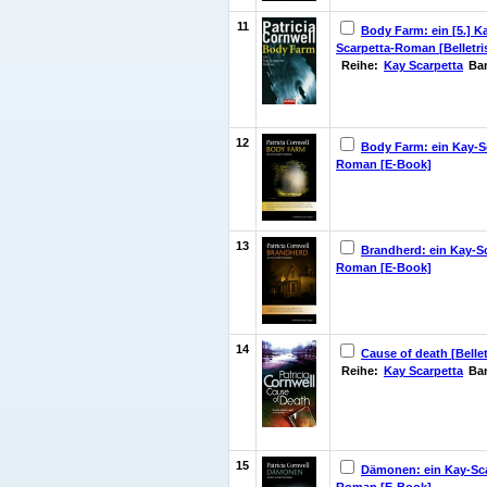
11
Body Farm: ein [5.] K
Scarpetta-Roman [Belletris
Reihe:
Kay Scarpetta
Ba
12
Body Farm: ein Kay-S
Roman [E-Book]
13
Brandherd: ein Kay-Sc
Roman [E-Book]
14
Cause of death [Bellet
Reihe:
Kay Scarpetta
Ba
15
Dämonen: ein Kay-Sca
Roman [E-Book]