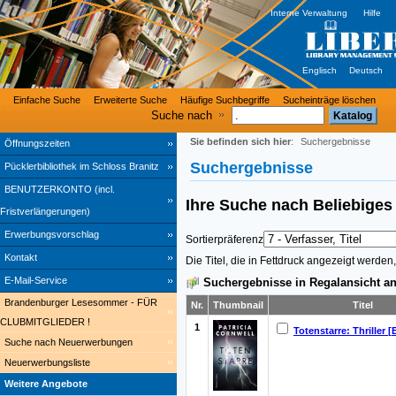
Interne Verwaltung
Hilfe
Englisch
Deutsch
Einfache Suche
Erweiterte Suche
Häufige Suchbegriffe
Sucheinträge löschen
Suche nach
Sie befinden sich hier
:
Suchergebnisse
Öffnungszeiten
Suchergebnisse
Pücklerbibliothek im Schloss Branitz
BENUTZERKONTO (incl.
Ihre Suche nach
Beliebige
Fristverlängerungen)
Erwerbungsvorschlag
Sortierpräferenz
Kontakt
Die Titel, die in Fettdruck angezeigt werde
E-Mail-Service
Suchergebnisse in Regalansicht an
Brandenburger Lesesommer - FÜR
Nr.
Thumbnail
Titel
CLUBMITGLIEDER !
1
Totenstarre: Thriller 
Suche nach Neuerwerbungen
Neuerwerbungsliste
Weitere Angebote