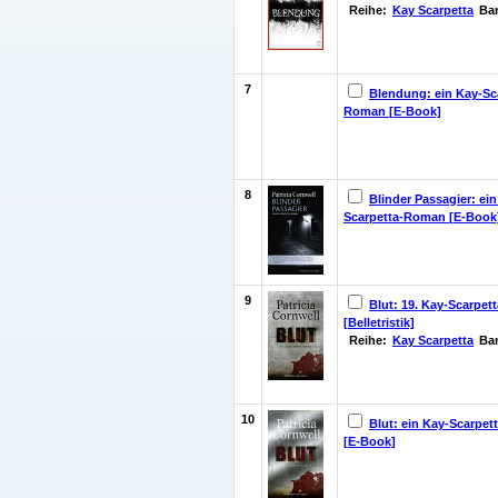
Reihe:
Kay Scarpetta
Ba
7
Blendung: ein Kay-Sc
Roman [E-Book]
8
Blinder Passagier: ein
Scarpetta-Roman [E-Book
9
Blut: 19. Kay-Scarpe
[Belletristik]
Reihe:
Kay Scarpetta
Ba
10
Blut: ein Kay-Scarpe
[E-Book]