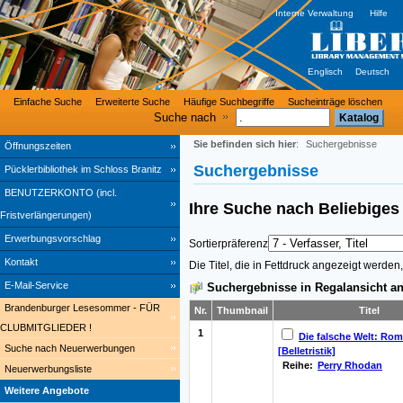
Interne Verwaltung
Hilfe
Englisch
Deutsch
Einfache Suche
Erweiterte Suche
Häufige Suchbegriffe
Sucheinträge löschen
Suche nach
Sie befinden sich hier
:
Suchergebnisse
Öffnungszeiten
Suchergebnisse
Pücklerbibliothek im Schloss Branitz
BENUTZERKONTO (incl.
Ihre Suche nach
Beliebig
Fristverlängerungen)
Erwerbungsvorschlag
Sortierpräferenz
Kontakt
Die Titel, die in Fettdruck angezeigt werde
E-Mail-Service
Suchergebnisse in Regalansicht an
Brandenburger Lesesommer - FÜR
Nr.
Thumbnail
Titel
CLUBMITGLIEDER !
1
Die falsche Welt: Ro
Suche nach Neuerwerbungen
[Belletristik]
Reihe:
Perry Rhodan
Neuerwerbungsliste
Weitere Angebote