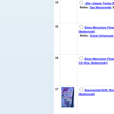
14
¬Die¬ blauen Türme [
Reihe:
Das Marsprojekt
15
Eines Menschen Flüg
[Belletristik]
Reihe:
Quest-Universum
16
Eines Menschen Flüg
CD (Erw.-Belletristik)]
17
Exponential-Drift: R
[Belletristik]