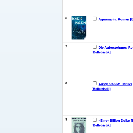
6
Aquamarin: Roman [
7
Die Auferstehung: R
[Belletristik]
8
Ausgebrannt: Thriller
[Belletristik]
9
¬Eine¬ Billion Dollar
[Belletristik]