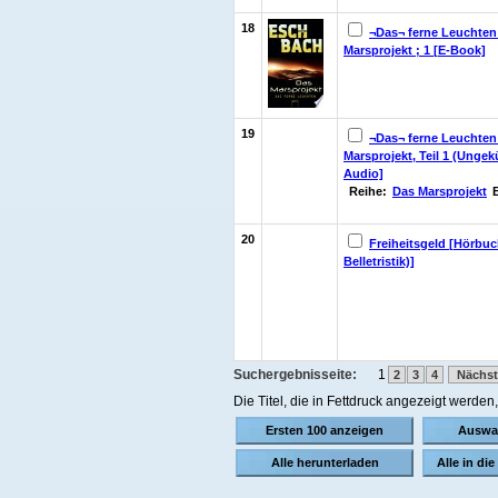
18
¬Das¬ ferne Leuchten
Marsprojekt ; 1 [E-Book]
19
¬Das¬ ferne Leuchten
Marsprojekt, Teil 1 (Ungekü
Audio]
Reihe:
Das Marsprojekt
20
Freiheitsgeld [Hörbuc
Belletristik)]
Suchergebnisseite:
1
2
3
4
Nächst
Die Titel, die in Fettdruck angezeigt werde