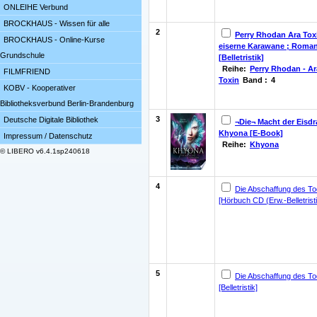
ONLEIHE Verbund
BROCKHAUS - Wissen für alle
2
Perry Rhodan Ara Toxi
BROCKHAUS - Online-Kurse
eiserne Karawane ; Roma
Grundschule
[Belletristik]
Reihe:
Perry Rhodan - Ar
FILMFRIEND
Toxin
Band :
4
KOBV - Kooperativer
Bibliotheksverbund Berlin-Brandenburg
3
Deutsche Digitale Bibliothek
¬Die¬ Macht der Eisd
Khyona [E-Book]
Impressum / Datenschutz
Reihe:
Khyona
© LIBERO v6.4.1sp240618
4
Die Abschaffung des T
[Hörbuch CD (Erw.-Belletristi
5
Die Abschaffung des Tod
[Belletristik]