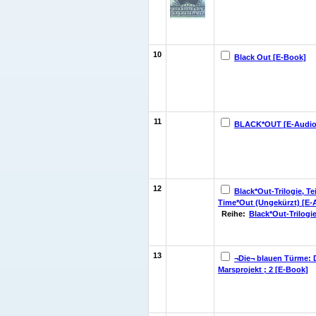
10
Black Out [E-Book]
11
BLACK*OUT [E-Audio
12
Black*Out-Trilogie, Tei
Time*Out (Ungekürzt) [E-
Reihe:
Black*Out-Trilogi
13
¬Die¬ blauen Türme: 
Marsprojekt ; 2 [E-Book]