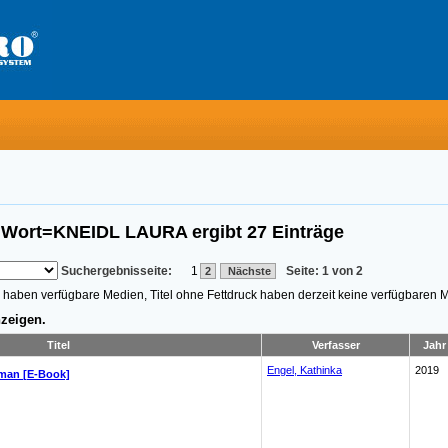
s Wort=KNEIDL LAURA
ergibt
27
Einträge
Suchergebnisseite:
1
Seite: 1 von 2
2
Nächste
n, haben verfügbare Medien, Titel ohne Fettdruck haben derzeit keine verfügbaren 
zeigen.
Titel
Verfasser
Jahr
Engel, Kathinka
2019
oman [E-Book]