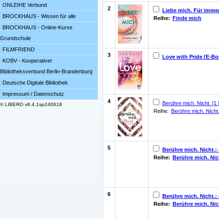
ONLEIHE Verbund
2
Liebe mich. Für imme
BROCKHAUS - Wissen für alle
Reihe:
Finde mich
BROCKHAUS - Online-Kurse
Grundschule
FILMFRIEND
3
Love with Pride [E-Bo
KOBV - Kooperativer
Bibliotheksverbund Berlin-Brandenburg
Deutsche Digitale Bibliothek
Impressum / Datenschutz
4
Berühre mich. Nicht. [1.
© LIBERO v6.4.1sp240618
Reihe:
Berühre mich. Nicht
5
Berühre mich. Nicht.: 
Reihe:
Berühre mich. Nic
6
Berühre mich. Nicht.: 
Reihe:
Berühre mich. Nic