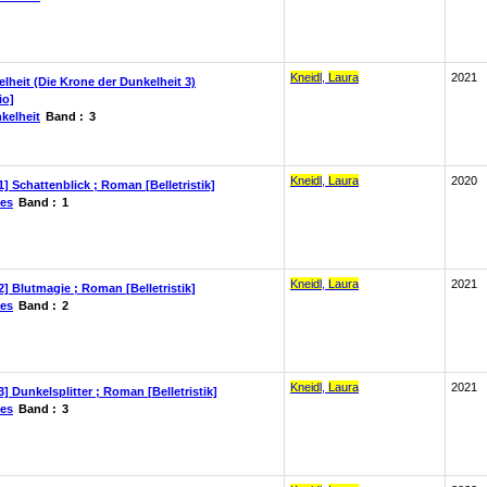
Kneidl
,
Laura
2021
lheit (Die Krone der Dunkelheit 3)
io]
kelheit
Band :
3
Kneidl
,
Laura
2020
] Schattenblick ; Roman [Belletristik]
les
Band :
1
Kneidl
,
Laura
2021
2] Blutmagie ; Roman [Belletristik]
les
Band :
2
Kneidl
,
Laura
2021
] Dunkelsplitter ; Roman [Belletristik]
les
Band :
3