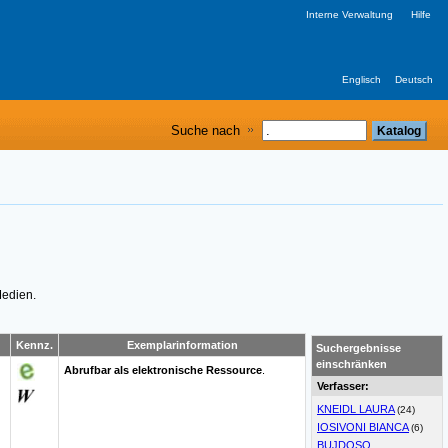
Interne Verwaltung
Hilfe
Englisch
Deutsch
Suche nach
Medien.
Kennz.
Exemplarinformation
Suchergebnisse
einschränken
Abrufbar als elektronische Ressource
.
Verfasser:
KNEIDL LAURA
(24)
IOSIVONI BIANCA
(6)
BUJDOSO