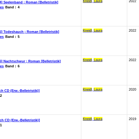
Kneidl
,
Laura
2022
4] Seelenband ; Roman [Belletristik]
les
Band :
4
Kneidl
,
Laura
2022
5] Todeshauch ; Roman [Belletristik]
les
Band :
5
Kneidl
,
Laura
2022
6] Nachtschwur ; Roman [Belletristik]
les
Band :
6
Kneidl
,
Laura
2020
 CD (Erw.-Belletristik)]
2
Kneidl
,
Laura
2019
 CD (Erw.-Belletristik)]
1