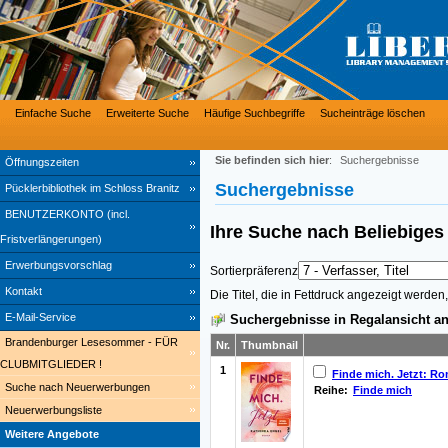
Einfache Suche
Erweiterte Suche
Häufige Suchbegriffe
Sucheinträge löschen
Sie befinden sich hier
:
Suchergebnisse
Öffnungszeiten
Suchergebnisse
Pücklerbibliothek im Schloss Branitz
BENUTZERKONTO (incl.
Ihre Suche nach
Beliebige
Fristverlängerungen)
Erwerbungsvorschlag
Sortierpräferenz
Kontakt
Die Titel, die in Fettdruck angezeigt werde
E-Mail-Service
Suchergebnisse in Regalansicht an
Brandenburger Lesesommer - FÜR
Nr.
Thumbnail
CLUBMITGLIEDER !
1
Finde mich. Jetzt: R
Suche nach Neuerwerbungen
Reihe:
Finde mich
Neuerwerbungsliste
Weitere Angebote