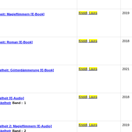
Kneidl
,
Laura
2019
heit: Magieflimmern [E-Book]
Kneidl
,
Laura
2018
heit: Roman [E-Book]
Kneidl
,
Laura
2021
elheit: Götterdämmerung [E-Book]
Kneidl
,
Laura
2018
lheit [E-Audio]
kelheit
Band :
1
Kneidl
,
Laura
2019
lheit 2: Magieflimmern [E-Audio]
kelheit
Band :
2