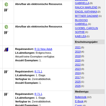
GABRIELLA
(3)
Abrufbar als elektronische Ressource
.
RAUCH MARLENE
(3)
ENGEL KATHINKA
(2)
BITTNER DAGMAR
(1)
BUJDOSO
GABRIELL
(1)
Abrufbar als elektronische Ressource
.
GOEBEL CAROLIN
SOPHIE
(1)
KAIB LEA
(1)
Erscheinungsjahr:
2021
(5)
Regalstandort:
R 11 New Adult
.
2019
(4)
Lit.abteilungen:
Erdgeschoss.
2018
(3)
Aktuell keine Exemplare verfügbar
.
2020
Anzahl Exemplare:
1.
(3)
2022
(3)
2023
(3)
Regalstandort:
R 71.1
.
2024
(3)
Lit.abteilungen:
1. Etage.
2017
(1)
Verfügbar in:
Zentralbibliothek
.
2025
(1)
Anzahl Exemplare:
1.
2026
(1)
Medientyp:
Regalstandort:
R 71.1
.
Belletristik
(12)
Lit.abteilungen:
1. Etage.
E-Book
Verfügbar in:
Zentralbibliothek
.
(6)
Anzahl Exemplare:
1.
Comic
(4)