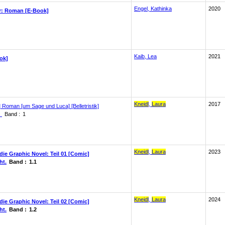
Engel, Kathinka
2020
r: Roman [E-Book]
Kaib, Lea
2021
ok]
Kneidl
,
Laura
2017
] Roman [um Sage und Luca] [Belletristik]
.
Band :
1
Kneidl
,
Laura
2023
die Graphic Novel: Teil 01 [Comic]
ht.
Band :
1.1
Kneidl
,
Laura
2024
die Graphic Novel: Teil 02 [Comic]
ht.
Band :
1.2